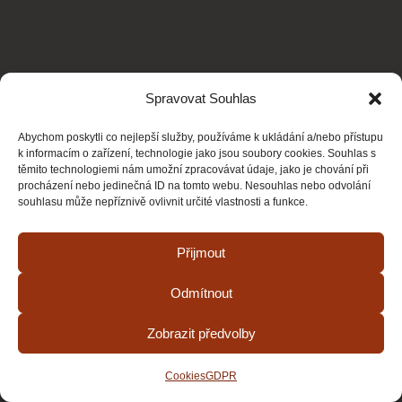
Spravovat Souhlas
Abychom poskytli co nejlepší služby, používáme k ukládání a/nebo přístupu
k informacím o zařízení, technologie jako jsou soubory cookies. Souhlas s
těmito technologiemi nám umožní zpracovávat údaje, jako je chování při
procházení nebo jedinečná ID na tomto webu. Nesouhlas nebo odvolání
souhlasu může nepříznivě ovlivnit určité vlastnosti a funkce.
Přijmout
Odmítnout
Zobrazit předvolby
Cookies
GDPR