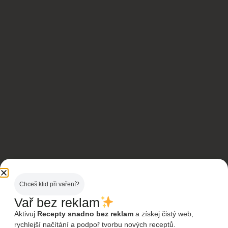
Chceš klid při vaření?
Vař bez reklam
Aktivuj
Recepty snadno bez reklam
a získej čistý web,
rychlejší načítání a podpoř tvorbu nových receptů.