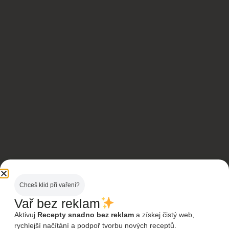
Chceš klid při vaření?
Vař bez reklam
Aktivuj
Recepty snadno bez reklam
a získej čistý web,
rychlejší načítání a podpoř tvorbu nových receptů.