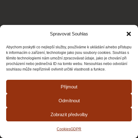
Spravovat Souhlas
Abychom poskytli co nejlepší služby, používáme k ukládání a/nebo přístupu
k informacím o zařízení, technologie jako jsou soubory cookies. Souhlas s
těmito technologiemi nám umožní zpracovávat údaje, jako je chování při
procházení nebo jedinečná ID na tomto webu. Nesouhlas nebo odvolání
souhlasu může nepříznivě ovlivnit určité vlastnosti a funkce.
Přijmout
Odmítnout
Zobrazit předvolby
Cookies
GDPR