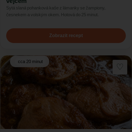
vejcem
Sytá slaná pohanková kaše z lámanky se žampiony,
česnekem a volským okem. Hotová do 25 minut.
Zobrazit recept
cca 20 minut