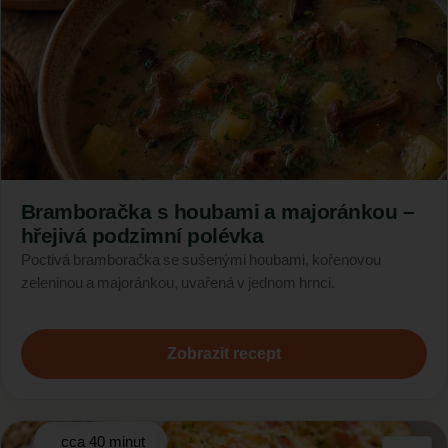
Bramboračka s houbami a majoránkou –
hřejivá podzimní polévka
Poctivá bramboračka se sušenými houbami, kořenovou
zeleninou a majoránkou, uvařená v jednom hrnci.
Zobrazit recept
cca 40 minut