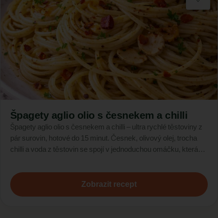
Špagety aglio olio s česnekem a chilli
Špagety aglio olio s česnekem a chilli – ultra rychlé těstoviny z
pár surovin, hotové do 15 minut. Česnek, olivový olej, trocha
chilli a voda z těstovin se spojí v jednoduchou omáčku, která
obalí každé sousto. Ideální večeře, když chceš něco dobrého,
ale nechceš trávit večer u sporáku.
Zobrazit recept