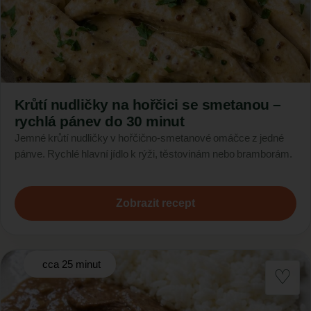
Krůtí nudličky na hořčici se smetanou –
rychlá pánev do 30 minut
Jemné krůtí nudličky v hořčično-smetanové omáčce z jedné
pánve. Rychlé hlavní jídlo k rýži, těstovinám nebo bramborám.
Zobrazit recept
cca 25 minut