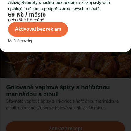
Aktivuj
Recepty snadno bez reklam
a získej čistý web,
rychlejší načítání a podpoř tvorbu nových receptů.
cca 5 minut
,
cca 90 minut
59 Kč / měsíc
nebo 589 Kč ročně
Aktivovat bez reklam
Možná později
Grilované vepřové špízy s hořčičnou
marinádou a cibulí
Šťavnaté vepřové špízy z krkovice s hořčičnou marinádou a
cibulí, naložené předem a hotové na grilu za 15 minut.
Zobrazit recept