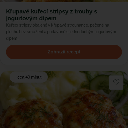
Křupavé kuřecí stripsy z trouby s
jogurtovým dipem
Kuřecí stripsy obalené v křupavé strouhance, pečené na
plechu bez smažení a podávané s jednoduchým jogurtovým
dipem.
Zobrazit recept
cca 40 minut