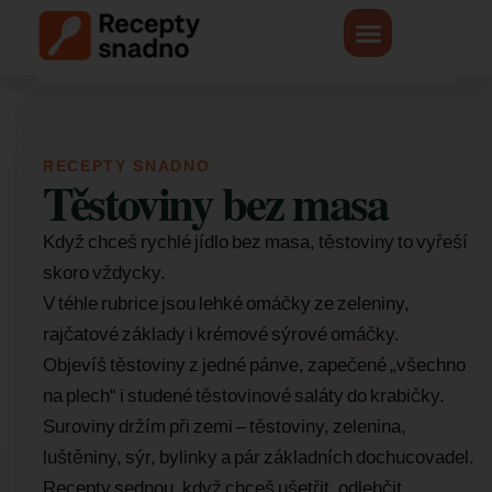
RECEPTY SNADNO
Těstoviny bez masa
Když chceš rychlé jídlo bez masa, těstoviny to vyřeší
skoro vždycky.
V téhle rubrice jsou lehké omáčky ze zeleniny,
rajčatové základy i krémové sýrové omáčky.
Objevíš těstoviny z jedné pánve, zapečené „všechno
na plech“ i studené těstovinové saláty do krabičky.
Suroviny držím při zemi – těstoviny, zelenina,
luštěniny, sýr, bylinky a pár základních dochucovadel.
Recepty sednou, když chceš ušetřit, odlehčit