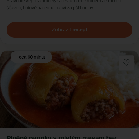
Šťavnaté vepřové kotlety s česnekem, kmínem a krátkou
šťávou, hotové na jedné pánvi za půl hodiny.
Zobrazit recept
cca 60 minut
Plněné papriky s mletým masem bez