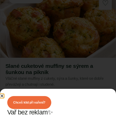
Slané cuketové muffiny se sýrem a
šunkou na piknik
Vláčné slané muffiny z cukety, sýra a šunky, které se dobře
převážejí a chutnají i studené.
Zobrazit recept
Chceš klid při vaření?
Vař bez reklam✨