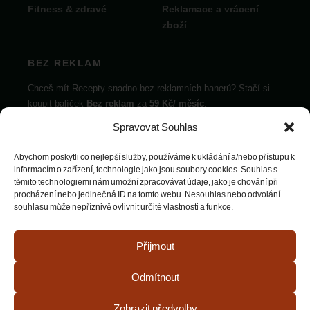
Fitness & zdravé
Reklamace a vrácení
zboží
BEZ REKLAM
Chceš mít Recepty snadno bez reklamních banerů? Stačí si
koupit balíček
Bez reklam
za
59 Kč/ měsíc
.
Spravovat Souhlas
Vybrat balíček
Abychom poskytli co nejlepší služby, používáme k ukládání a/nebo přístupu k
informacím o zařízení, technologie jako jsou soubory cookies. Souhlas s
těmito technologiemi nám umožní zpracovávat údaje, jako je chování při
procházení nebo jedinečná ID na tomto webu. Nesouhlas nebo odvolání
souhlasu může nepříznivě ovlivnit určité vlastnosti a funkce.
© Recepty snadno. Všechna práva vyhrazena.
Přijmout
Web může obsahovat reklamy a affiliate odkazy.
Odmítnout
Podmínky užití
•
Ochrana soukromí
•
Cookies
Zobrazit předvolby