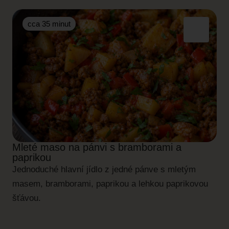
cca 35 minut
Mleté maso na pánvi s bramborami a
paprikou
Jednoduché hlavní jídlo z jedné pánve s mletým
masem, bramborami, paprikou a lehkou paprikovou
šťávou.