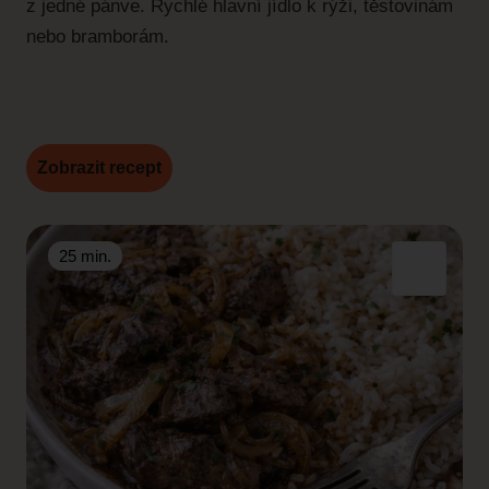
z jedné pánve. Rychlé hlavní jídlo k rýži, těstovinám
nebo bramborám.
Zobrazit recept
25 min.