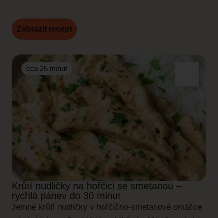
Zobrazit recept
cca 25 minut
Krůtí nudličky na hořčici se smetanou –
rychlá pánev do 30 minut
Jemné krůtí nudličky v hořčično-smetanové omáčce