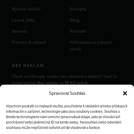
Rychlé večeře
Recepty
Levná jídla
Blog
Dezerty
Kontakt
Fitness & zdravé
Reklamace a vrácení
zboží
BEZ REKLAM
Chceš mít Recepty snadno bez reklamních banerů? Stačí si
koupit balíček
Bez reklam
za
59 Kč/ měsíc
.
Spravovat Souhlas
Vybrat balíček
Abychom poskytli co nejlepší služby, používáme k ukládání a/nebo přístupu k
informacím o zařízení, technologie jako jsou soubory cookies. Souhlas s
těmito technologiemi nám umožní zpracovávat údaje, jako je chování při
procházení nebo jedinečná ID na tomto webu. Nesouhlas nebo odvolání
souhlasu může nepříznivě ovlivnit určité vlastnosti a funkce.