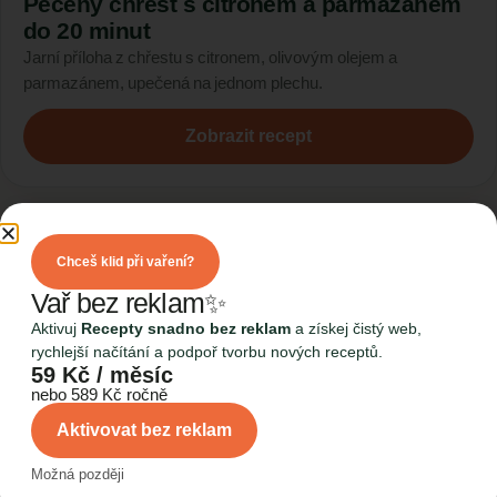
Pečený chřest s citronem a parmazánem
do 20 minut
Jarní příloha z chřestu s citronem, olivovým olejem a
parmazánem, upečená na jednom plechu.
Zobrazit recept
cca 10 minut
Chceš klid při vaření?
Vař bez reklam✨
Aktivuj
Recepty snadno bez reklam
a získej čistý web,
rychlejší načítání a podpoř tvorbu nových receptů.
59 Kč / měsíc
nebo 589 Kč ročně
Aktivovat bez reklam
Možná později