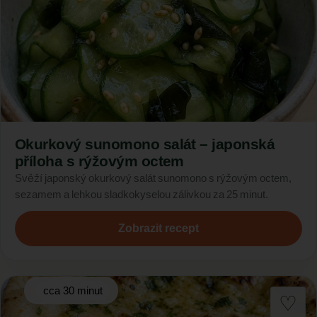
Okurkový sunomono salát – japonská
příloha s rýžovým octem
Svěží japonský okurkový salát sunomono s rýžovým octem,
sezamem a lehkou sladkokyselou zálivkou za 25 minut.
Zobrazit recept
cca 30 minut