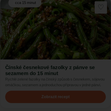
cca 15 minut
Čínské česnekové fazolky z pánve se
sezamem do 15 minut
Rychlé zelené fazolky na čínský způsob s česnekem, sójovou
omáčkou, sezamem a jednoduchou přípravou v jedné pánvi.
Zobrazit recept