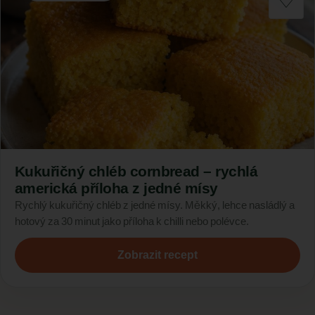
Kukuřičný chléb cornbread – rychlá
americká příloha z jedné mísy
Rychlý kukuřičný chléb z jedné mísy. Měkký, lehce nasládlý a
hotový za 30 minut jako příloha k chilli nebo polévce.
Zobrazit recept