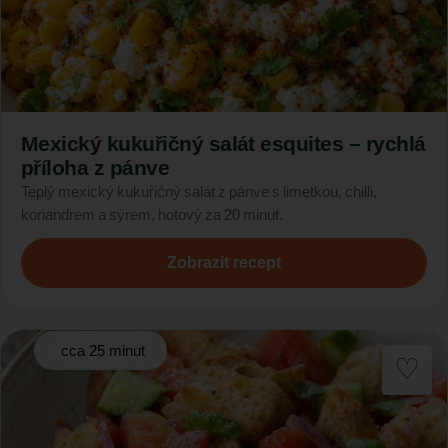
Mexický kukuřičný salát esquites – rychlá
příloha z pánve
Teplý mexický kukuřičný salát z pánve s limetkou, chilli,
koriandrem a sýrem, hotový za 20 minut.
Zobrazit recept
cca 25 minut