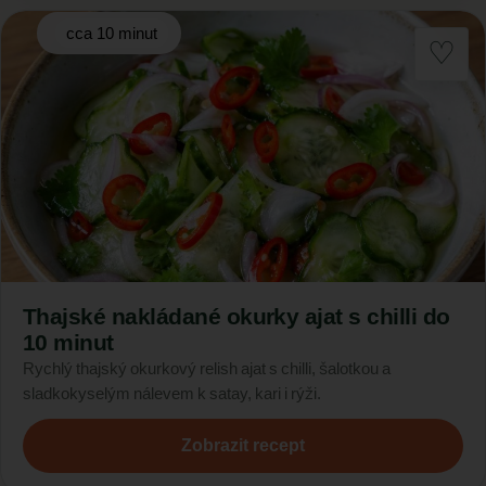
cca 10 minut
Thajské nakládané okurky ajat s chilli do
10 minut
Rychlý thajský okurkový relish ajat s chilli, šalotkou a
sladkokyselým nálevem k satay, kari i rýži.
Zobrazit recept