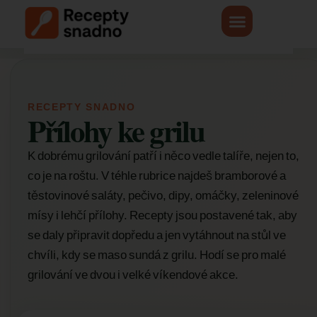
RECEPTY SNADNO
Přílohy ke grilu
K dobrému grilování patří i něco vedle talíře, nejen to,
co je na roštu. V téhle rubrice najdeš bramborové a
těstovinové saláty, pečivo, dipy, omáčky, zeleninové
mísy i lehčí přílohy. Recepty jsou postavené tak, aby
se daly připravit dopředu a jen vytáhnout na stůl ve
chvíli, kdy se maso sundá z grilu. Hodí se pro malé
grilování ve dvou i velké víkendové akce.