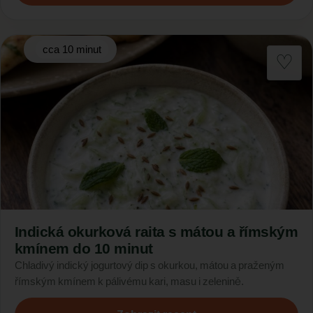
cca 10 minut
Indická okurková raita s mátou a římským
kmínem do 10 minut
Chladivý indický jogurtový dip s okurkou, mátou a praženým
římským kmínem k pálivému kari, masu i zelenině.