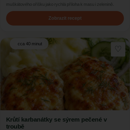
muškátového oříšku jako rychlá příloha k masu i zelenině.
Zobrazit recept
cca 40 minut
Krůtí karbanátky se sýrem pečené v
troubě