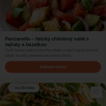
Panzanella – italský chlebový salát s
rajčaty a bazalkou
Svěží italský salát ze staršího chleba, zralých rajčat, červené
cibule, bazalky a jednoduché octové zálivky.
Zobrazit recept
cca 20 minut