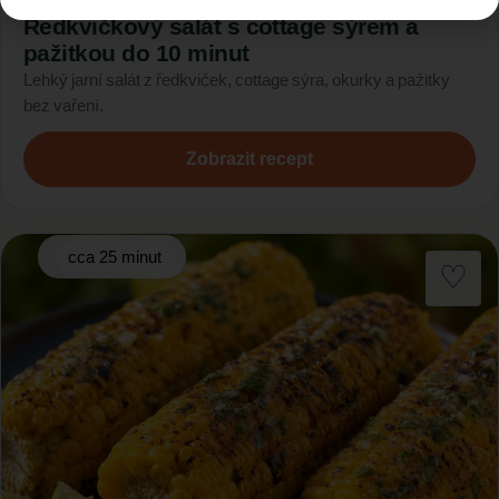
Ředkvičkový salát s cottage sýrem a
pažitkou do 10 minut
Lehký jarní salát z ředkviček, cottage sýra, okurky a pažitky
bez vaření.
Zobrazit recept
cca 25 minut