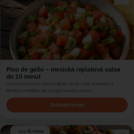
Pico de gallo – mexická rajčatová salsa
do 10 minut
Čerstvá mexická salsa z rajčat, cibule, chilli, koriandru a
limetky k tortillám, tacos i grilovanému masu.
Zobrazit recept
cca 45 minut