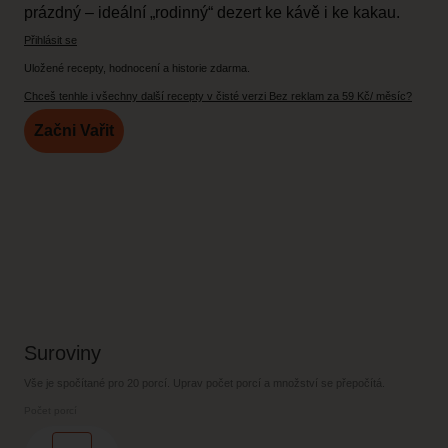
prázdný – ideální „rodinný“ dezert ke kávě i ke kakau.
Přihlásit se
Uložené recepty, hodnocení a historie zdarma.
Chceš tenhle i všechny další recepty v čisté verzi Bez reklam za 59 Kč/ měsíc?
Začni Vařit
Suroviny
Vše je spočítané pro
20 porcí
. Uprav počet porcí a množství se přepočítá.
Počet porcí