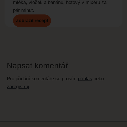
mléka, vloček a banánu, hotový v mixéru za
pár minut.
Zobrazit recept
Zobr
Napsat komentář
Pro přidání komentáře se prosím
přihlas
nebo
zaregistruj
.