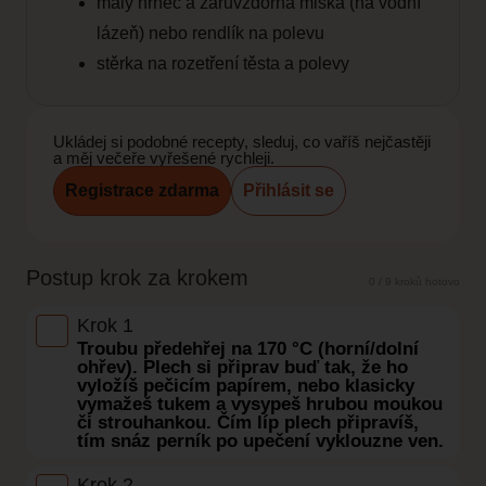
malý hrnec a žáruvzdorná miska (na vodní
lázeň) nebo rendlík na polevu
stěrka na rozetření těsta a polevy
Ukládej si podobné recepty, sleduj, co vaříš nejčastěji
a měj večeře vyřešené rychleji.
Registrace zdarma
Přihlásit se
Postup krok za krokem
0 / 9 kroků hotovo
Krok 1
Troubu předehřej na 170 °C (horní/dolní
ohřev). Plech si připrav buď tak, že ho
vyložíš pečicím papírem, nebo klasicky
vymažeš tukem a vysypeš hrubou moukou
či strouhankou. Čím líp plech připravíš,
tím snáz perník po upečení vyklouzne ven.
Krok 2