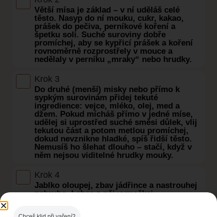
Větší mísa je základ – v ní uděláš celé
těsto. Nasyp do ní mouku, cukr, kakao,
prášek do pečiva, perníkové koření a
špetku soli. Suché suroviny dobře
promíchej, aby se kypřicí prášek a koření
rovnoměrně rozprostřely v mouce a
nedělaly v perníku „mraky“ nebo hrudky.
Krok 3
Do druhé (menší) misky nebo přímo k
sypkým surovinám přidej tekuté
ingredience: vejce, mléko, olej, med a
džem. Pokud mícháš přímo v jedné míse,
udělej si uprostřed suché směsi důlek, vlij
tekutou část a potom metlou promíchej,
dokud nevznikne hladké, spíš řidší těsto.
Nemusíš ho šlehat dlouho – stačí, když v
něm nejsou viditelné hrudky mouky.
Krok 4
Jablko oloupej, zbav jádřince a nastrouhej
nahrubo. Lehce z něj vymačkej
přebytečnou šťávu (jen prsty, nemusíš jít
úplně do sucha) a vmíchej ho do těsta.
Chceš klid při vaření?