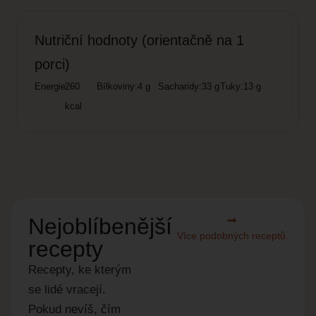
Nutriční hodnoty (orientačně na 1
porci)
Energie:
260
Bílkoviny:
4 g
Sacharidy:
33 g
Tuky:
13 g
kcal
Nejoblíbenější
Více podobných receptů
recepty
Recepty, ke kterým
se lidé vracejí.
Pokud nevíš, čím