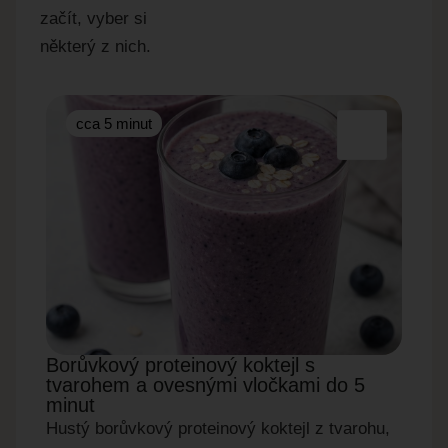
začít, vyber si
některý z nich.
cca 5 minut
cc
Borůvkový proteinový koktejl s
Okur
tvarohem a ovesnými vločkami do 5
do 5
minut
Rychl
Hustý borůvkový proteinový koktejl z tvarohu,
okurky