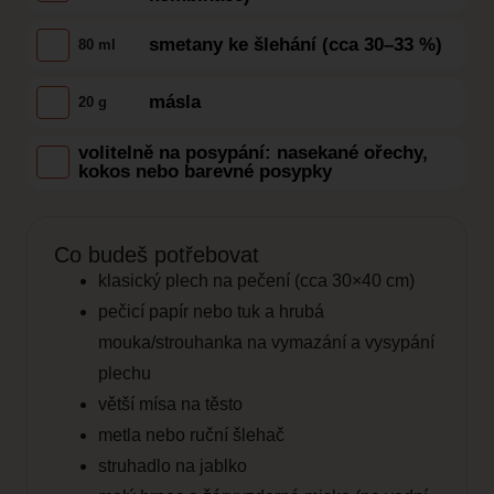
smetany ke šlehání (cca 30–33 %)
80 ml
másla
20 g
volitelně na posypání: nasekané ořechy,
kokos nebo barevné posypky
Co budeš potřebovat
klasický plech na pečení (cca 30×40 cm)
pečicí papír nebo tuk a hrubá
mouka/strouhanka na vymazání a vysypání
plechu
větší mísa na těsto
metla nebo ruční šlehač
struhadlo na jablko