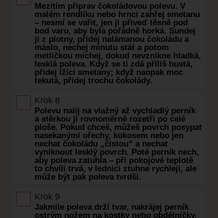
Mezitím připrav čokoládovou polevu. V
malém rendlíku nebo hrnci zahřej smetanu
– nesmí se vařit, jen ji přiveď těsně pod
bod varu, aby byla pořádně horká. Sundej
ji z plotny, přidej nalámanou čokoládu a
máslo, nechej minutu stát a potom
metličkou míchej, dokud nevznikne hladká,
lesklá poleva. Když se ti zdá příliš hustá,
přidej lžíci smetany; když naopak moc
tekutá, přidej trochu čokolády.
Krok 8
Polevu nalij na vlažný až vychladlý perník
a stěrkou ji rovnoměrně rozetři po celé
ploše. Pokud chceš, můžeš povrch posypat
nasekanými ořechy, kokosem nebo jen
nechat čokoládu „čistou“ a nechat
vyniknout lesklý povrch. Poté perník nech,
aby poleva zatuhla – při pokojové teplotě
to chvíli trvá, v lednici ztuhne rychleji, ale
může být pak poleva tvrdší.
Krok 9
Jakmile poleva drží tvar, nakrájej perník
ostrým nožem na kostky nebo obdélníčky.