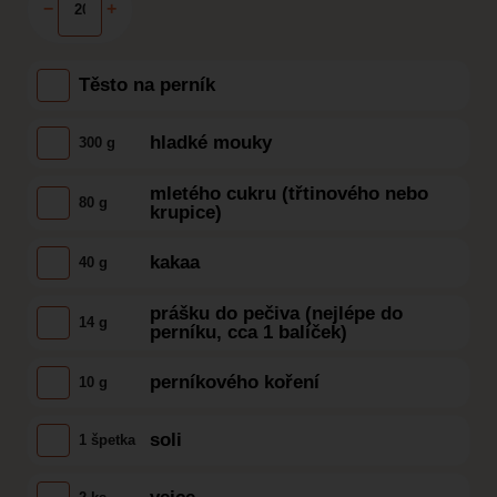
−
+
Těsto na perník
hladké mouky
300 g
mletého cukru (třtinového nebo
80 g
krupice)
kakaa
40 g
prášku do pečiva (nejlépe do
14 g
perníku, cca 1 balíček)
perníkového koření
10 g
soli
1 špetka