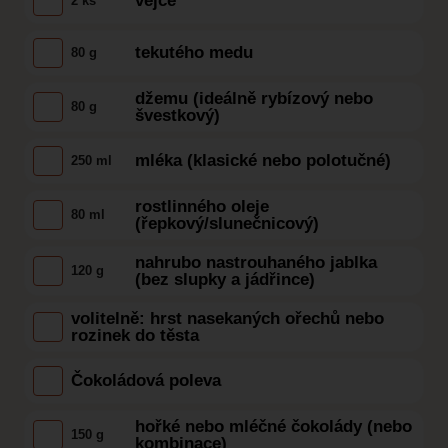
vejce
2 ks
tekutého medu
80 g
džemu (ideálně rybízový nebo
80 g
švestkový)
mléka (klasické nebo polotučné)
250 ml
rostlinného oleje
80 ml
(řepkový/slunečnicový)
nahrubo nastrouhaného jablka
120 g
(bez slupky a jádřince)
volitelně: hrst nasekaných ořechů nebo
rozinek do těsta
Čokoládová poleva
hořké nebo mléčné čokolády (nebo
150 g
kombinace)