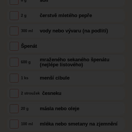
soli
8 g
čerstvě mletého pepře
2 g
vody nebo vývaru (na podlití)
300 ml
Špenát
mraženého sekaného špenátu
600 g
(nejlépe listového)
menší cibule
1 ks
česneku
2 stroužek
másla nebo oleje
20 g
mléka nebo smetany na zjemnění
100 ml