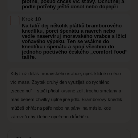
plotně, pokud chceš víc šťávy. Ochutnej a
podle potřeby ještě dosol nebo dopepři.
Krok 10
Na talíř dej několik plátků bramborového
knedlíku, porci špenátu a navrch nebo
vedle naservíruj moravského vrabce s lžící
voňavého výpeku. Ten se vsákne do
knedlíku i špenátu a spojí všechno do
jednoho poctivého českého „comfort food“
talíře.
Když už děláš moravského vrabce, upeč klidně o něco
víc masa. Zbytek druhý den využiješ do rychlého
„segedínu“ – stačí přidat kysané zelí, trochu smetany a
máš během chvilky úplně jiné jídlo. Bramborový knedlík
můžeš ohřát na páře nebo na pánvi na másle, kde
zároveň chytí lehce opečenou kůrčičku.