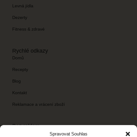
Levná jídla
Dezerty
Fitness & zdravé
Rychlé odkazy
Domů
Recepty
Blog
Kontakt
Reklamace a vrácení zboží
Bez reklam
Chceš mít Recepty snadno bez reklamních banerů? Stačí si
Spravovat Souhlas