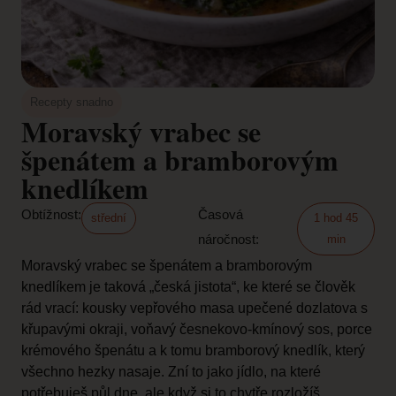
Recepty snadno
Moravský vrabec se
špenátem a bramborovým
knedlíkem
Obtížnost:
Časová
střední
1 hod 45
náročnost:
min
Moravský vrabec se špenátem a bramborovým
knedlíkem je taková „česká jistota“, ke které se člověk
rád vrací: kousky vepřového masa upečené dozlatova s
křupavými okraji, voňavý česnekovo-kmínový sos, porce
krémového špenátu a k tomu bramborový knedlík, který
všechno hezky nasaje. Zní to jako jídlo, na které
potřebuješ půl dne, ale když si to chytře rozložíš,