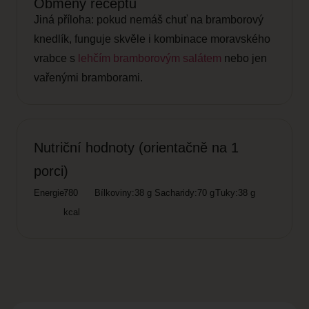
Obměny receptu
Jiná příloha: pokud nemáš chuť na bramborový
knedlík, funguje skvěle i kombinace moravského
vrabce s
lehčím bramborovým salátem
nebo jen
vařenými bramborami.
Nutriční hodnoty (orientačně na 1
porci)
Energie:
780
Bílkoviny:
38 g
Sacharidy:
70 g
Tuky:
38 g
kcal