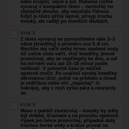
nebo krupici, vejce a sůl. Rukama rychle
zpracuj v kompaktní těsto – nemíchej ho
zbytečně dlouho, aby nezačalo řídnout.
Když je těsto příliš lepivé, přisyp trochu
mouky, ale raději po menších dávkách.
Krok 8
Z těsta vytvaruj na pomoučeném vále 2–3
válce (knedlíky) o průměru cca 5–6 cm.
Mezitím dej vařit velký hrnec osolené vody.
Až začne voda vařit, vlož knedlíky, jemně
promíchej, aby se nepřilepily ke dnu, a vař
na mírném varu asi 15–18 minut podle
velikosti. V polovině času je můžeš
opatrně otočit. Po uvaření vyndej knedlíky
děrovanou lžící, polož na prkénko a ihned
je vidličkou nebo nití „napíchej“ či
nakrájej, aby z nich vyšla pára a nesrazily
se.
Krok 9
Maso v pekáči zkontroluj – kousky by měly
být měkké, šťavnaté a na povrchu opečené.
Výpek jen lehce promíchej, případně dolij
trochou horké vody a krátce provař na