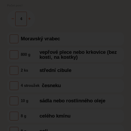
Počet porcí
−
+
Moravský vrabec
vepřové plece nebo krkovice (bez
800 g
kosti, na kostky)
střední cibule
2 ks
česneku
4 stroužek
sádla nebo rostlinného oleje
10 g
celého kmínu
8 g