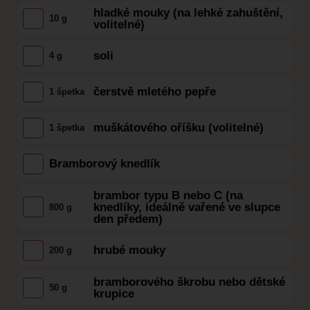
hladké mouky (na lehké zahuštění,
10 g
volitelné)
soli
4 g
čerstvě mletého pepře
1 špetka
muškátového oříšku (volitelné)
1 špetka
Bramborový knedlík
brambor typu B nebo C (na
knedlíky, ideálně vařené ve slupce
800 g
den předem)
hrubé mouky
200 g
bramborového škrobu nebo dětské
50 g
krupice