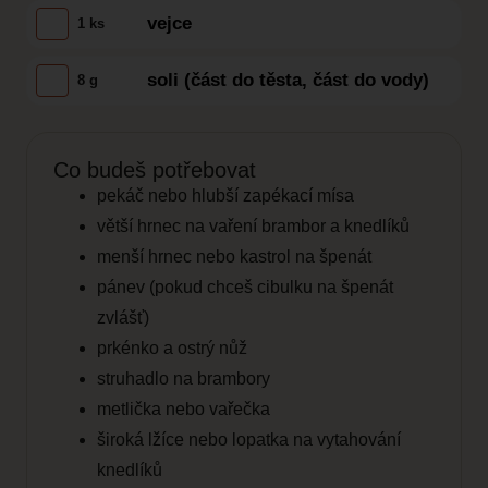
vejce
1 ks
soli (část do těsta, část do vody)
8 g
Co budeš potřebovat
pekáč nebo hlubší zapékací mísa
větší hrnec na vaření brambor a knedlíků
menší hrnec nebo kastrol na špenát
pánev (pokud chceš cibulku na špenát
zvlášť)
prkénko a ostrý nůž
struhadlo na brambory
metlička nebo vařečka
široká lžíce nebo lopatka na vytahování
knedlíků