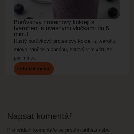
Borůvkový proteinový koktejl s
Okur
tvarohem a ovesnými vločkami do 5
do 5
minut
Rychl
Hustý borůvkový proteinový koktejl z tvarohu,
okurky
mléka, vloček a banánu, hotový v mixéru za
pár minut.
Zobrazit recept
Zobr
Napsat komentář
Pro přidání komentáře se prosím
přihlas
nebo