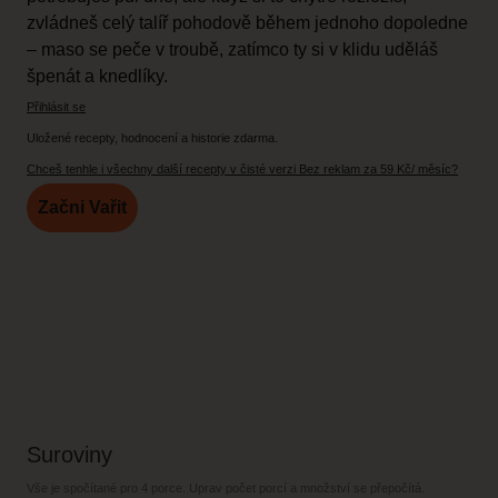
zvládneš celý talíř pohodově během jednoho dopoledne
– maso se peče v troubě, zatímco ty si v klidu uděláš
špenát a knedlíky.
Přihlásit se
Uložené recepty, hodnocení a historie zdarma.
Chceš tenhle i všechny další recepty v čisté verzi Bez reklam za 59 Kč/ měsíc?
Začni Vařit
Suroviny
Vše je spočítané pro
4 porce
. Uprav počet porcí a množství se přepočítá.