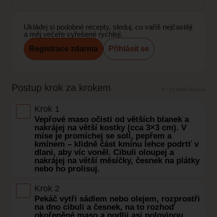
Ukládej si podobné recepty, sleduj, co vaříš nejčastěji
a měj večeře vyřešené rychleji.
Registrace zdarma
Přihlásit se
Postup krok za krokem
0 / 10 kroků hotovo
Krok 1
Vepřové maso očisti od větších blanek a
nakrájej na větší kostky (cca 3×3 cm). V
míse je promíchej se solí, pepřem a
kmínem – klidně část kmínu lehce podrtť v
dlani, aby víc voněl. Cibuli oloupej a
nakrájej na větší měsíčky, česnek na plátky
nebo ho prolisuj.
Krok 2
Pekáč vytři sádlem nebo olejem, rozprostři
na dno cibuli a česnek, na to rozhoď
okořeněné maso a podlij asi polovinou