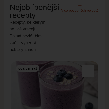
Nejoblíbenější
Více podobných receptů
recepty
Recepty, ke kterým
se lidé vracejí.
Pokud nevíš, čím
začít, vyber si
některý z nich.
cca 5 minut
cc