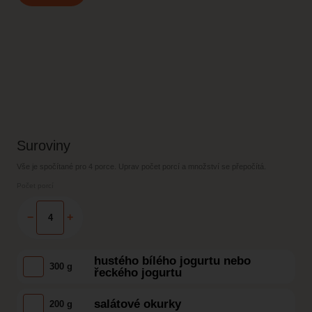
Suroviny
Vše je spočítané pro
4 porce
. Uprav počet porcí a množství se přepočítá.
Počet porcí
−
+
hustého bílého jogurtu nebo
300 g
řeckého jogurtu
salátové okurky
200 g