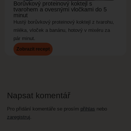
Borůvkový proteinový koktejl s
Okur
tvarohem a ovesnými vločkami do 5
do 5
minut
Rychl
Hustý borůvkový proteinový koktejl z tvarohu,
okurky
mléka, vloček a banánu, hotový v mixéru za
pár minut.
Zobrazit recept
Zobr
Napsat komentář
Pro přidání komentáře se prosím
přihlas
nebo
zaregistruj
.