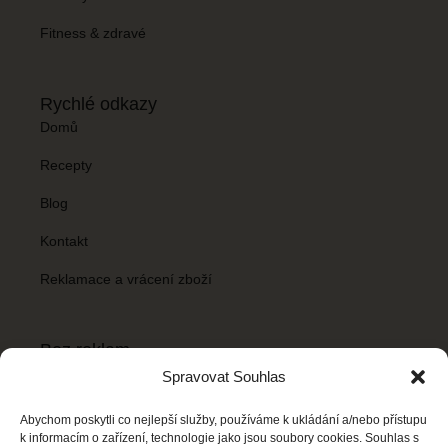
Fitness & zdravé
Rychlé odkazy
Domů
Recepty
Blog
Kontakt
Reklamace a vrácení zboží
Bez reklam
Chceš mít Recepty snadno bez reklamních banerů? Stačí si
Spravovat Souhlas
koupit balíček
Bez reklam
za
59 Kč/ měsíc
.
Abychom poskytli co nejlepší služby, používáme k ukládání a/nebo přístupu
k informacím o zařízení, technologie jako jsou soubory cookies. Souhlas s