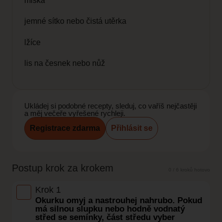
miska
jemné sítko nebo čistá utěrka
lžíce
lis na česnek nebo nůž
Ukládej si podobné recepty, sleduj, co vaříš nejčastěji
a měj večeře vyřešené rychleji.
Registrace zdarma
Přihlásit se
Postup krok za krokem
0 / 6 kroků hotovo
Krok 1
Okurku omyj a nastrouhej nahrubo. Pokud
má silnou slupku nebo hodně vodnatý
střed se semínky, část středu vyber