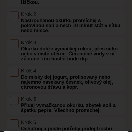
lžičkou.
Krok 2
Nastrouhanou okurku promíchej s
polovinou soli a nech 10 minut stát v sítku
nebo misce.
Krok 3
Okurku dobře vymačkej rukou, přes sítko
nebo v čisté utěrce. Čím méně vody v ní
zůstane, tím hustší bude dip.
Krok 4
Do misky dej jogurt, prolisovaný nebo
najemno nasekaný česnek, olivový olej,
citronovou šťávu a kopr.
Krok 5
Přidej vymačkanou okurku, zbytek soli a
špetku pepře. Všechno promíchej.
Krok 6
Ochutnej a podle potřeby přidej trochu