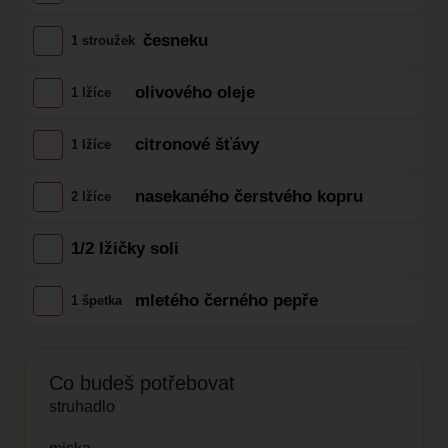
česneku
1 stroužek
olivového oleje
1 lžíce
citronové šťávy
1 lžíce
nasekaného čerstvého kopru
2 lžíce
1/2 lžičky soli
mletého černého pepře
1 špetka
Co budeš potřebovat
struhadlo