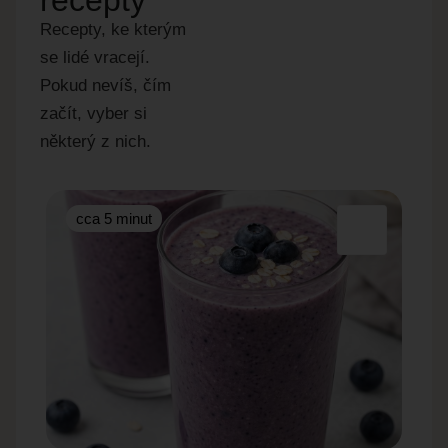
recepty
Recepty, ke kterým
se lidé vracejí.
Pokud nevíš, čím
začít, vyber si
některý z nich.
cca 5 minut
cc