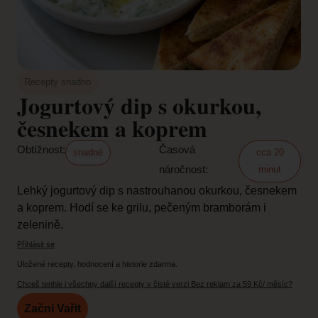
Recepty snadno
Jogurtový dip s okurkou,
česnekem a koprem
Obtížnost:
Časová
snadné
cca 20
náročnost:
minut
Lehký jogurtový dip s nastrouhanou okurkou, česnekem
a koprem. Hodí se ke grilu, pečeným bramborám i
zelenině.
Přihlásit se
Uložené recepty, hodnocení a historie zdarma.
Chceš tenhle i všechny další recepty v čisté verzi Bez reklam za 59 Kč/ měsíc?
Začni Vařit