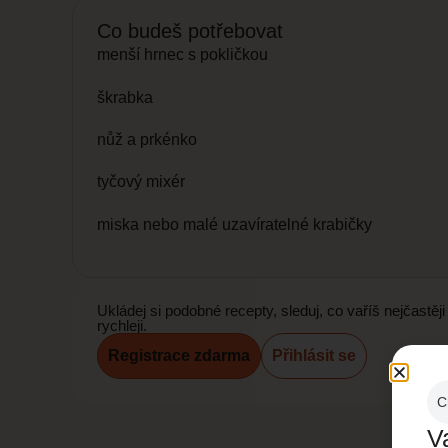
Co budeš potřebovat
menší hrnec s pokličkou
škrabka
nůž a prkénko
tyčový mixér
miska nebo malé uzavíratelné krabičky
Ukládej si podobné recepty, sleduj, co vaříš nejčastě
rychleji.
Registrace zdarma
Přihlásit se
C
V