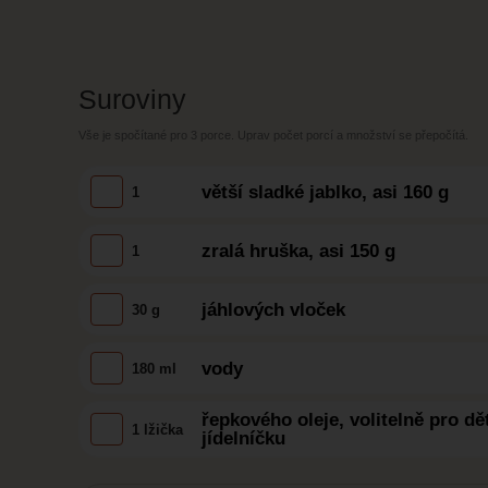
Suroviny
Vše je spočítané pro
3 porce
. Uprav počet porcí a množství se přepočítá.
větší sladké jablko, asi 160 g
1
zralá hruška, asi 150 g
1
jáhlových vloček
30 g
vody
180 ml
řepkového oleje, volitelně pro dě
1 lžička
jídelníčku