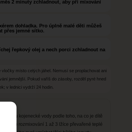
směs 2 minuty zchladnout, aby při mixování
érem dohladka. Pro úplně malé děti můžeš
t přes jemné sítko.
hej řepkový olej a nech porci zchladnout na
vé vločky místo celých jáhel. Nemusí se proplachovat ani
ování jemnější. Pokud vaříš do zásoby, rozděl pyré hned
k; v lednici vydrží 24 hodin.
t trochu kojenecké vody podle toho, na co je dítě
 přidej po rozmixování 1 až 3 lžíce převařené teplé