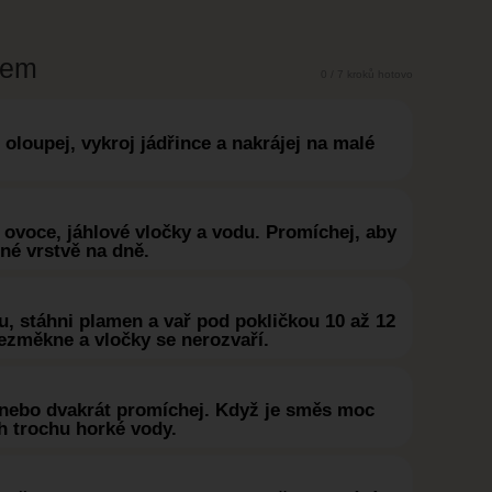
kem
0 / 7 kroků hotovo
oloupej, vykroj jádřince a nakrájej na malé
ovoce, jáhlové vločky a vodu. Promíchej, aby
dné vrstvě na dně.
, stáhni plamen a vař pod pokličkou 10 až 12
ezměkne a vločky se nerozvaří.
nebo dvakrát promíchej. Když je směs moc
ch trochu horké vody.