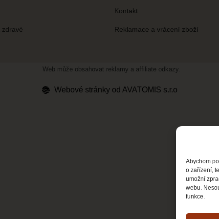
Kontakt
& zdravé
Reklamace a vrácení zboží
Web může obsahovat reklamy a affiliate odkazy.
Webové stránky od AVATOMIS s.r.o
Abychom posk
o zařízení, 
umožní zprac
webu. Nesouh
funkce.