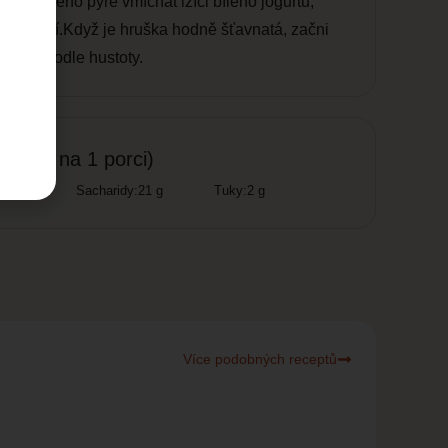
 hotového pyré vmíchat lžíci bílého jogurtu,
žně jedí.Když je hruška hodně šťavnatá, začni
přidej podle hustoty.
ntačně na 1 porci)
2 g
Sacharidy:
21 g
Tuky:
2 g
Více podobných receptů