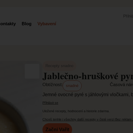
Přihl
ontakty
Blog
Vybavení
Recepty snadno
Jablečno-hruškové pyr
Obtížnost:
Časová nár
snadné
Jemné ovocné pyré s jáhlovými vločkami, b
Přihlásit se
Uložené recepty, hodnocení a historie zdarma.
Chceš tenhle i všechny další recepty v čisté verzi Bez reklam
Začni Vařit