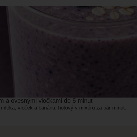
em a ovesnými vločkami do 5 minut
 mléka, vloček a banánu, hotový v mixéru za pár minut.