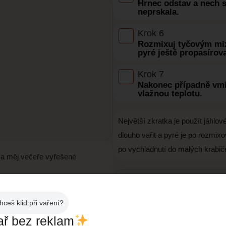
Hrnec odstav a nech 
neprskala.
Krok 6
Rozmixuj tyčovým mix
pyré ještě propasírova
Krok 7
Nakonec případně vmíc
vlažnou teplotu.
Největší zkratka je použít jáhlo
dlouho vařit a pyré je po rozmix
po vychladnutí do malých krabiče
ji a měj večeře vyřešené
Obměny receptu
Místo části vody můžeš použí
hceš klid při vaření?
zvyklé.Pro řidší konzistenci
ař bez reklam