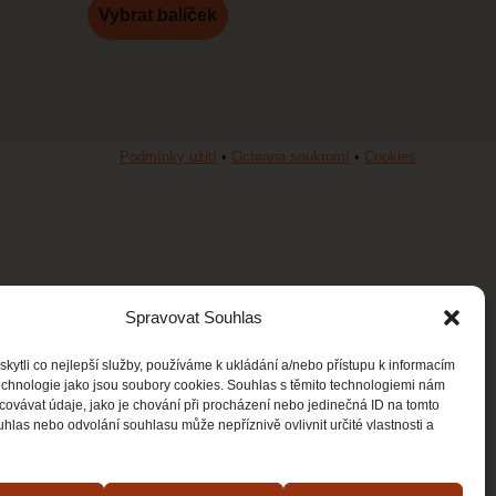
Vybrat balíček
Podmínky užití
•
Ochrana soukromí
•
Cookies
Spravovat Souhlas
ytli co nejlepší služby, používáme k ukládání a/nebo přístupu k informacím
technologie jako jsou soubory cookies. Souhlas s těmito technologiemi nám
ovávat údaje, jako je chování při procházení nebo jedinečná ID na tomto
las nebo odvolání souhlasu může nepříznivě ovlivnit určité vlastnosti a