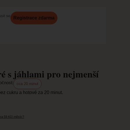
ásit se
Registrace zdarma
é s jáhlami pro nejmenší
očnost:
cca 20 minut
ez cukru a hotové za 20 minut.
 za 59 Kč/ měsíc?