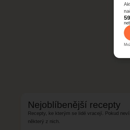
Ak
na
59
ne
Mož
Nejoblíbenější recepty
Recepty, ke kterým se lidé vracejí. Pokud nevíš
některý z nich.