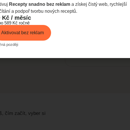
vody.Starším dětem můžeš do
tivuj
Recepty snadno bez reklam
a získej čistý web, rychlejší
pokud už mléčné výrobky bě
čítání a podpoř tvorbu nových receptů.
jen se 150 ml vody a zbytek 
 Kč / měsíc
bo 589 Kč ročně
Aktivovat bez reklam
ná později
Nutriční hodnoty (orie
Energie:
105 kcal
Bílkoviny:
, čím začít, vyber si