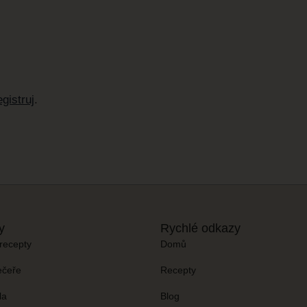
gistruj
.
y
Rychlé odkazy
recepty
Domů
ečeře
Recepty
la
Blog