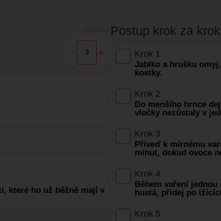
Postup krok za kro
Počet porcí
−
+
Krok 1
Jablko a hrušku omyj, 
kostky.
Krok 2
Do menšího hrnce dej 
vločky nezůstaly v je
Krok 3
Přiveď k mírnému varu
minut, dokud ovoce n
Krok 4
Během vaření jednou 
ti, které ho už běžně mají v
hustá, přidej po lžící
Krok 5