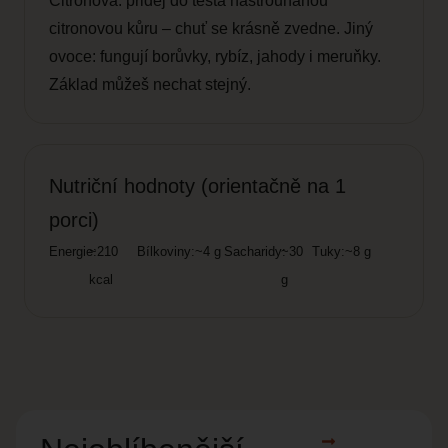
Citrónová: přidej do těsta nastrouhanou
citronovou kůru – chuť se krásně zvedne. Jiný
ovoce: fungují borůvky, rybíz, jahody i meruňky.
Základ můžeš nechat stejný.
Nutriční hodnoty (orientačně na 1
porci)
Energie:
~210
Bílkoviny:
~4 g
Sacharidy:
~30
Tuky:
~8 g
kcal
g