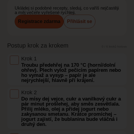
Ukládej si podobné recepty, sleduj, co vaříš nejčastěji
a měj večeře vyřešené rychleji.
Registrace zdarma
Přihlásit se
Postup krok za krokem
0 / 6 kroků hotovo
Krok 1
Troubu předehřej na 170 °C (horní/dolní
ohřev). Plech vylož pečicím papírem nebo
ho vymaž a vysyp – papír je ale
nejrychlejší, hlavně při krájení.
Krok 2
Do mísy dej vejce, cukr a vanilkový cukr a
pár minut prošlehej, aby směs zesvětlala.
Přilij mléko, olej a přidej jogurt nebo
zakysanou smetanu. Krátce promíchej –
jogurt zajistí, že bublanina bude vláčná i
druhý den.