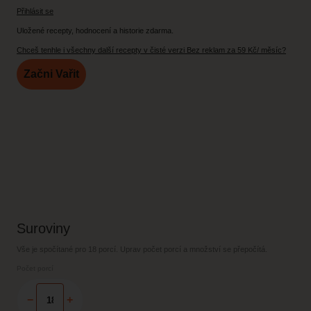
Přihlásit se
Uložené recepty, hodnocení a historie zdarma.
Chceš tenhle i všechny další recepty v čisté verzi Bez reklam za 59 Kč/ měsíc?
Začni Vařit
Suroviny
Vše je spočítané pro
18 porcí
. Uprav počet porcí a množství se přepočítá.
Počet porcí
−
+