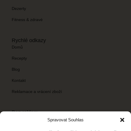
Dezerty
Fitness & zdravé
Rychlé odkazy
Domů
Recepty
Blog
Kontakt
Reklamace a vrácení zboží
Bez reklam
Chceš mít Recepty snadno bez reklamních banerů? Stačí si
Spravovat Souhlas
koupit balíček
Bez reklam
za
59 Kč/ měsíc
.