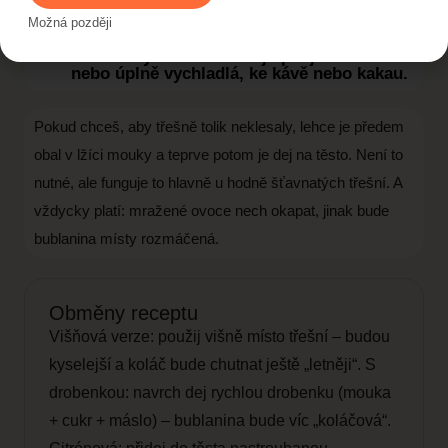
Krok 6
Možná později
Před podáváním ji můžeš lehce poprášit
moučkovým cukrem. Nejlepší je vlažná
nebo úplně vychladlá, ke kávě nebo kakau.
Pokud chceš, aby třešně tolik neklesaly, lehce je předem
obal v lžíci mouky a teprve potom je dej na těsto. Není to
nutné, ale funguje to hlavně u hodně šťavnatých třešní. A
vždycky platí: mražené ovoce nech okapat, jinak bude
bublanina místy rozmáčená.
Obměny receptu
Višňová verze: použij višně místo třešní – budou
kyselejší a koláč bude chutnat ještě „letněji“. S
drobenkou: navrch dej rychlou drobenku (mouka
+ cukr + máslo) – bublanina bude víc „koláčová“.