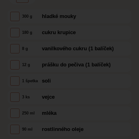
hladké mouky
300 g
cukru krupice
180 g
vanilkového cukru (1 balíček)
8 g
prášku do pečiva (1 balíček)
12 g
soli
1 špetka
vejce
3 ks
mléka
250 ml
rostlinného oleje
90 ml