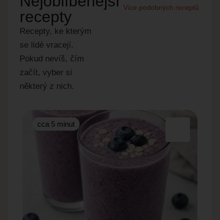
Nejoblíbenější
Více podobných receptů
recepty
Recepty, ke kterým
se lidé vracejí.
Pokud nevíš, čím
začít, vyber si
některý z nich.
cca 5 minut
cc