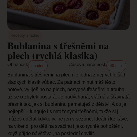
Recepty snadno
Bublanina s třešněmi na
plech (rychlá klasika)
Obtížnost:
Časová náročnost:
snadné
40 min.
Bublanina s třešněmi na plech je jedna z nejrychlejších
sladkých klasik vůbec. Za patnáct minut máš těsto
hotové, vyliješ ho na plech, posypeš třešněmi a trouba
už se o zbytek postará. Je nadýchaná, vláčná a šťavnatá
přesně tak, jak si bublaninu pamatuješ z dětství. A co je
nejlepší – funguje i s mraženými třešněmi, takže si ji
můžeš udělat kdykoliv, ne jen v sezóně. Ideální ke kávě,
na víkend, pro děti na svačinu i jako rychlé pohoštění,
když přijde návštěva „na poslední chvíli“.