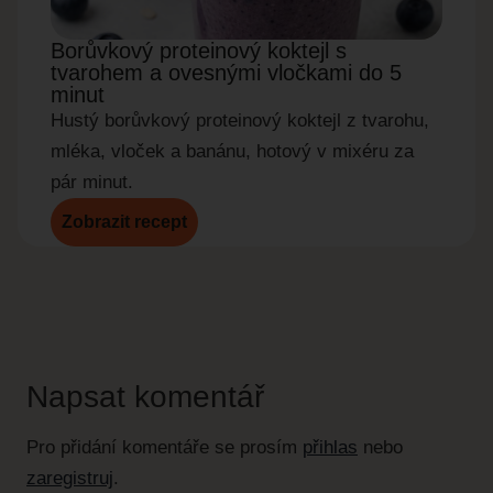
Borůvkový proteinový koktejl s
Okur
tvarohem a ovesnými vločkami do 5
do 5
minut
Rychl
Hustý borůvkový proteinový koktejl z tvarohu,
okurky
mléka, vloček a banánu, hotový v mixéru za
pár minut.
Zobrazit recept
Zobr
Napsat komentář
Pro přidání komentáře se prosím
přihlas
nebo
zaregistruj
.