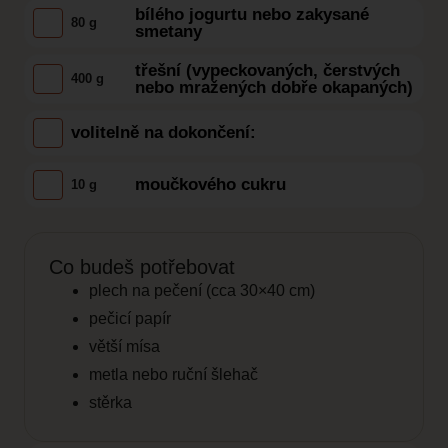
bílého jogurtu nebo zakysané
80 g
smetany
třešní (vypeckovaných, čerstvých
400 g
nebo mražených dobře okapaných)
volitelně na dokončení:
moučkového cukru
10 g
Co budeš potřebovat
plech na pečení (cca 30×40 cm)
pečicí papír
větší mísa
metla nebo ruční šlehač
stěrka