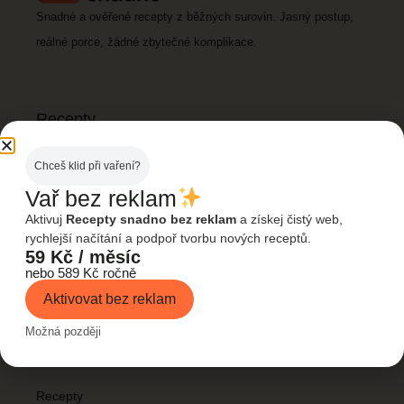
Snadné a ověřené recepty z běžných surovin. Jasný postup,
reálné porce, žádné zbytečné komplikace.
Recepty
Všechny recepty
Chceš klid při vaření?
Rychlé večeře
Vař bez reklam
Levná jídla
Aktivuj
Recepty snadno bez reklam
a získej čistý web,
rychlejší načítání a podpoř tvorbu nových receptů.
Dezerty
59 Kč / měsíc
nebo 589 Kč ročně
Fitness & zdravé
Aktivovat bez reklam
Možná později
Rychlé odkazy
Domů
Recepty