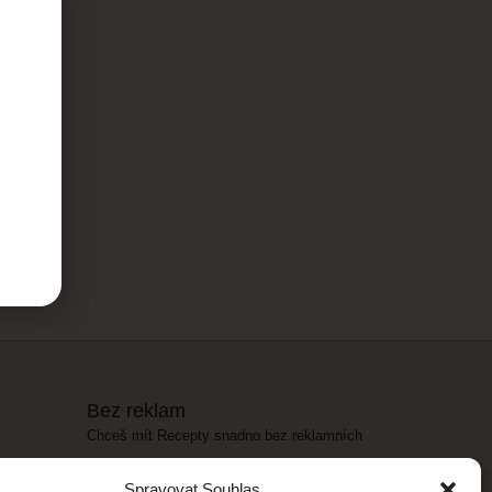
Bez reklam
Chceš mít Recepty snadno bez reklamních
banerů? Stačí si koupit balíček
Bez reklam
za
Spravovat Souhlas