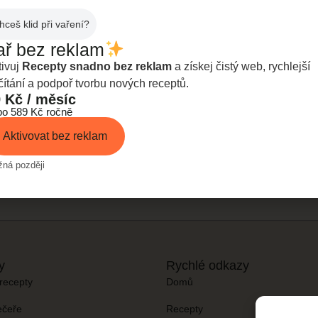
hceš klid při vaření?
ař bez reklam
rávně naložit kuřecí řízky: marinády a
tivuj
Recepty snadno bez reklam
a získej čistý web, rychlejší
pro rychlou a chutnou večeři
čítání a podpoř tvorbu nových receptů.
 Kč / měsíc
é tipy a jednoduché marinády, jak připravit
bo 589 Kč ročně
 kuřecí řízky, i když nemáš moc času na
Aktivovat bez reklam
.
ná později
y
Rychlé odkazy
recepty
Domů
ečeře
Recepty