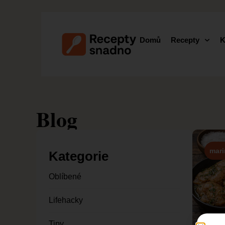
Domů
Recepty
K
Blog
mar
Kategorie
Oblíbené
Lifehacky
Tipy