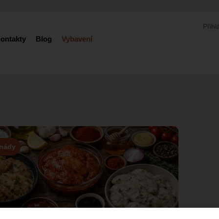
Přihl
ontakty
Blog
Vybavení
inády