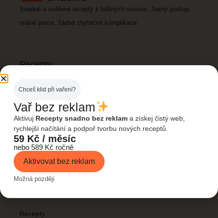
Snadné a ověřené recepty z běžných surovin. Jasný postup,
reálné porce, žádné zbytečné komplikace.
Recepty
Všechny recepty
Chceš klid při vaření?
Rychlé večeře
Vař bez reklam
Levná jídla
Aktivuj
Recepty snadno bez reklam
a získej čistý web,
rychlejší načítání a podpoř tvorbu nových receptů.
Dezerty
59 Kč / měsíc
nebo 589 Kč ročně
Fitness & zdravé
Aktivovat bez reklam
Možná později
Rychlé odkazy
Domů
Recepty