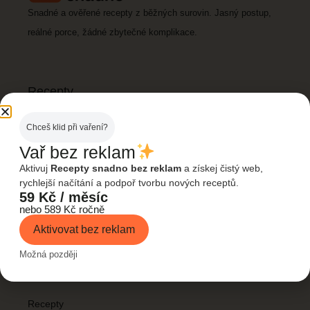
Snadné a ověřené recepty z běžných surovin. Jasný postup,
reálné porce, žádné zbytečné komplikace.
Recepty
Všechny recepty
Chceš klid při vaření?
Rychlé večeře
Vař bez reklam
Levná jídla
Aktivuj
Recepty snadno bez reklam
a získej čistý web,
rychlejší načítání a podpoř tvorbu nových receptů.
Dezerty
59 Kč / měsíc
nebo 589 Kč ročně
Fitness & zdravé
Aktivovat bez reklam
Možná později
Rychlé odkazy
Domů
Recepty