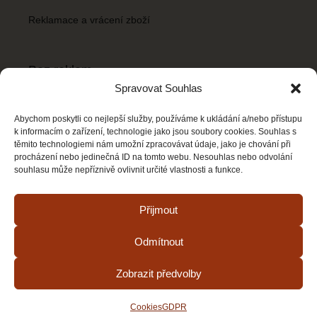
Reklamace a vrácení zboží
Bez reklam
Chceš mít Recepty snadno bez reklamních banerů? Stačí si
Spravovat Souhlas
koupit balíček
Bez reklam
za
59 Kč/ měsíc
.
Abychom poskytli co nejlepší služby, používáme k ukládání a/nebo přístupu
k informacím o zařízení, technologie jako jsou soubory cookies. Souhlas s
Vybrat balíček
těmito technologiemi nám umožní zpracovávat údaje, jako je chování při
procházení nebo jedinečná ID na tomto webu. Nesouhlas nebo odvolání
souhlasu může nepříznivě ovlivnit určité vlastnosti a funkce.
© Recepty snadno. Všechna práva vyhrazena.
Přijmout
Web může obsahovat reklamy a affiliate odkazy.
Odmítnout
Podmínky užití
•
Ochrana soukromí
•
Cookies
Zobrazit předvolby
Webové stránky od AVATOMIS s.r.o
Cookies
GDPR