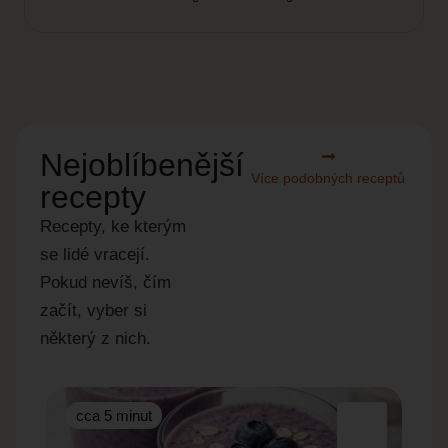
Nejoblíbenější
Více podobných receptů
recepty
Recepty, ke kterým
se lidé vracejí.
Pokud nevíš, čím
začít, vyber si
některý z nich.
cca 5 minut
cc