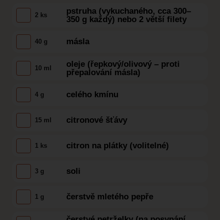
pstruha (vykuchaného, cca 300–
2 ks
350 g každý) nebo 2 větší filety
másla
40 g
oleje (řepkový/olivový – proti
10 ml
přepalování másla)
celého kmínu
4 g
citronové šťávy
15 ml
citron na plátky (volitelné)
1 ks
soli
3 g
čerstvě mletého pepře
1 g
čerstvé petrželky (na posypání,