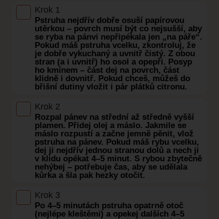
Krok 1
Pstruha nejdřív dobře osuší papírovou
utěrkou – povrch musí být co nejsušší, aby
se ryba na pánvi nepřipékala jen „na páře“.
Pokud máš pstruha vcelku, zkontroluj, že
je dobře vykuchaný a uvnitř čistý. Z obou
stran (a i uvnitř) ho osol a opepři. Posyp
ho kmínem – část dej na povrch, část
klidně i dovnitř. Pokud chceš, můžeš do
břišní dutiny vložit i pár plátků citronu.
Krok 2
Rozpal pánev na střední až středně vyšší
plamen. Přidej olej a máslo. Jakmile se
máslo rozpustí a začne jemně pěnit, vlož
pstruha na pánev. Pokud máš rybu vcelku,
dej ji nejdřív jednou stranou dolů a nech ji
v klidu opékat 4–5 minut. S rybou zbytečně
nehýbej – potřebuje čas, aby se udělala
kůrka a šla pak hezky otočit.
Krok 3
Po 4–5 minutách pstruha opatrně otoč
(nejlépe kleštěmi) a opekej dalších 4–5