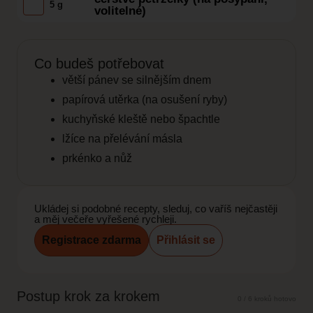
5 g
volitelné)
Co budeš potřebovat
větší pánev se silnějším dnem
papírová utěrka (na osušení ryby)
kuchyňské kleště nebo špachtle
lžíce na přelévání másla
prkénko a nůž
Ukládej si podobné recepty, sleduj, co vaříš nejčastěji
a měj večeře vyřešené rychleji.
Registrace zdarma
Přihlásit se
Postup krok za krokem
0 / 6 kroků hotovo