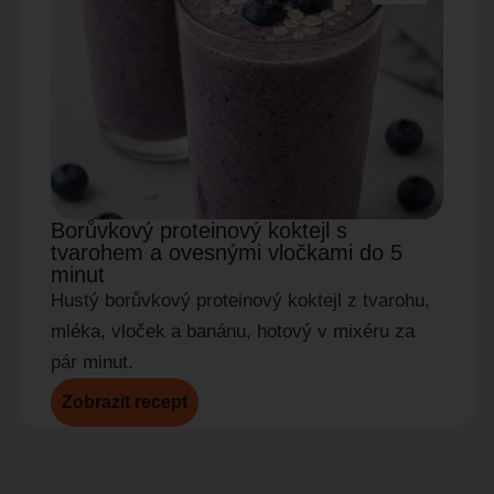
Borůvkový proteinový koktejl s
Okur
tvarohem a ovesnými vločkami do 5
do 5
minut
Rychl
Hustý borůvkový proteinový koktejl z tvarohu,
okurky
mléka, vloček a banánu, hotový v mixéru za
pár minut.
Zobrazit recept
Zobr