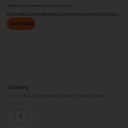
Uložené recepty, hodnocení a historie zdarma.
Chceš tenhle i všechny další recepty v čisté verzi Bez reklam za 59 Kč/ měsíc?
Začni Vařit
Suroviny
Vše je spočítané pro
2 porce
. Uprav počet porcí a množství se přepočítá.
Počet porcí
−
+