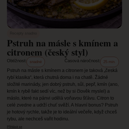
Recepty snadno
Pstruh na másle s kmínem a
citronem (český styl)
Obtížnost:
Časová náročnost:
snadné
25 min.
Pstruh na másle s kmínem a citronem je taková „česká
rybí klasika“, která chutná doma i na chatě. Žádné
složité marinády, jen dobrý pstruh, sůl, pepř, kmín (ano,
kmín k rybě fakt sedí víc, než by si člověk myslel) a
máslo, které na pánvi udělá voňavou šťávu. Citron to
celé zvedne a udrží chuť svěží. A hlavní bonus? Pstruh
je hotový rychle, takže je to ideální večeře, když chceš
rybu, ale nechceš vařit hodinu.
Přihlásit se