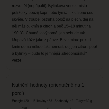
rozvonět (nepřipálit). Bylinková verze: místo
petrželky použij kopr nebo tymián, k citronu sedí
skvěle. V troubě: pstruha polož na plech, dej na
něj máslo, kmín a citron a peč 15–18 minut na
190 °C. Chutná to výborně, jen nebude tak
křupavá kůže jako z pánve. Bez kmínu: pokud
kmín doma někdo fakt nemusí, dej jen citron, pepř
a bylinky – bude to jemnější „středomořská“
verze.
Nutriční hodnoty (orientačně na 1
porci)
Energie:
~420
Bílkoviny:
~38
Sacharidy:
~2
Tuky:
~30 g
kcal
g
g