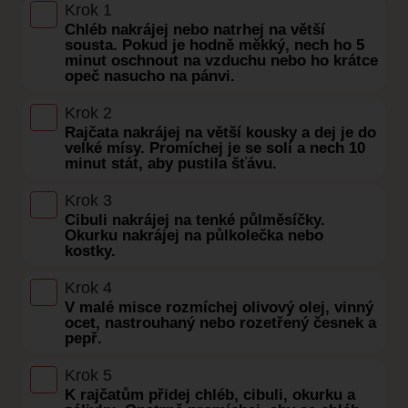
Krok 1
Chléb nakrájej nebo natrhej na větší
sousta. Pokud je hodně měkký, nech ho 5
minut oschnout na vzduchu nebo ho krátce
opeč nasucho na pánvi.
Krok 2
Rajčata nakrájej na větší kousky a dej je do
velké mísy. Promíchej je se solí a nech 10
minut stát, aby pustila šťávu.
Krok 3
Cibuli nakrájej na tenké půlměsíčky.
Okurku nakrájej na půlkolečka nebo
kostky.
Krok 4
V malé misce rozmíchej olivový olej, vinný
ocet, nastrouhaný nebo rozetřený česnek a
pepř.
Krok 5
K rajčatům přidej chléb, cibuli, okurku a