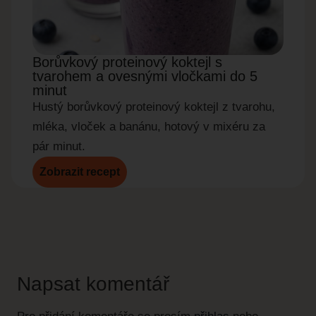
Borůvkový proteinový koktejl s
Okur
tvarohem a ovesnými vločkami do 5
do 5
minut
Rychl
Hustý borůvkový proteinový koktejl z tvarohu,
okurky
mléka, vloček a banánu, hotový v mixéru za
pár minut.
Zobrazit recept
Zobr
Napsat komentář