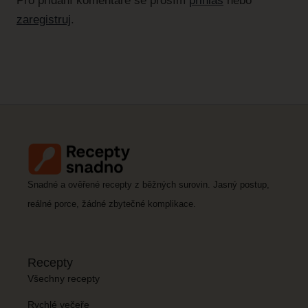
Pro přidání komentáře se prosím
přihlas
nebo
zaregistruj
.
Snadné a ověřené recepty z běžných surovin. Jasný postup,
reálné porce, žádné zbytečné komplikace.
Recepty
Všechny recepty
Rychlé večeře