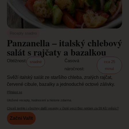
Recepty snadno
Panzanella – italský chlebový
salát s rajčaty a bazalkou
Obtížnost:
Časová
snadné
cca 25
náročnost:
minut
Svěží italský salát ze staršího chleba, zralých rajčat,
červené cibule, bazalky a jednoduché octové zálivky.
Přihlásit se
Uložené recepty, hodnocení a historie zdarma.
Chceš tenhle i všechny další recepty v čisté verzi Bez reklam za 59 Kč/ měsíc?
Začni Vařit