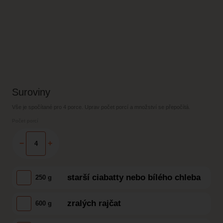
Suroviny
Vše je spočítané pro
4 porce
. Uprav počet porcí a množství se přepočítá.
Počet porcí
−
+
starší ciabatty nebo bílého chleba
250 g
zralých rajčat
600 g