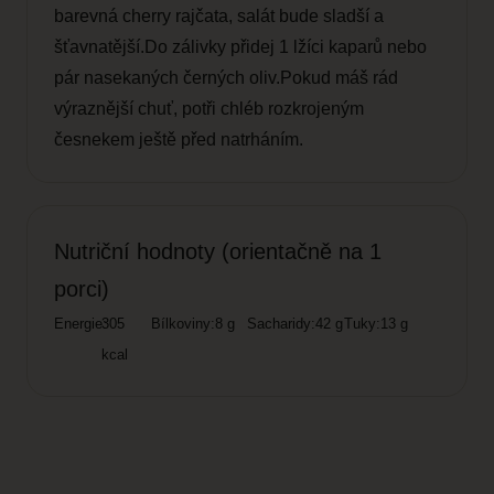
barevná cherry rajčata, salát bude sladší a
šťavnatější.Do zálivky přidej 1 lžíci kaparů nebo
pár nasekaných černých oliv.Pokud máš rád
výraznější chuť, potři chléb rozkrojeným
česnekem ještě před natrháním.
Nutriční hodnoty (orientačně na 1
porci)
Energie:
305
Bílkoviny:
8 g
Sacharidy:
42 g
Tuky:
13 g
kcal