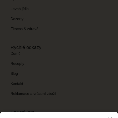
Levná jídla
Dezerty
Fitness & zdravé
Rychlé odkazy
Domů
Recepty
Blog
Kontakt
Reklamace a vrácení zboží
Bez reklam