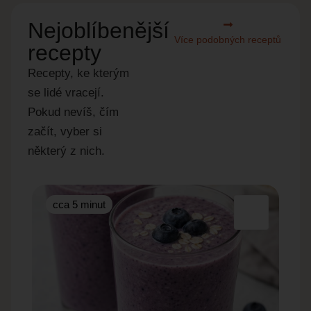
Nejoblíbenější
Více podobných receptů
recepty
Recepty, ke kterým
se lidé vracejí.
Pokud nevíš, čím
začít, vyber si
některý z nich.
cca 5 minut
cc