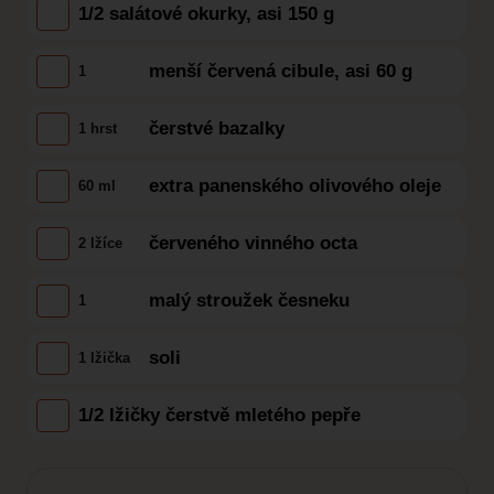
1/2 salátové okurky, asi 150 g
menší červená cibule, asi 60 g
1
čerstvé bazalky
1 hrst
extra panenského olivového oleje
60 ml
červeného vinného octa
2 lžíce
malý stroužek česneku
1
soli
1 lžička
1/2 lžičky čerstvě mletého pepře