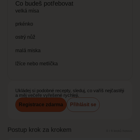
Co budeš potřebovat
velká mísa
prkénko
ostrý nůž
malá miska
lžíce nebo metlička
Ukládej si podobné recepty, sleduj, co vaříš nejčastěji
a měj večeře vyřešené rychleji.
Registrace zdarma
Přihlásit se
Postup krok za krokem
0 / 6 kroků hotovo