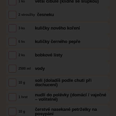
větší cibule (klidně se slupkou)
1 ks
česneku
2 stroužky
kuličky nového koření
3 ks
kuličky černého pepře
6 ks
bobkové listy
2 ks
vody
2500 ml
soli (doladíš podle chuti při
10 g
dochucení)
nudlí do polévky (domácí / vaječné
1 hrst
– volitelné)
čerstvé nasekané petrželky na
10 g
posypání