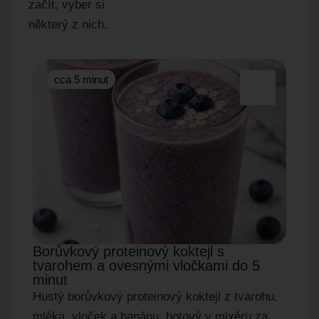
začít, vyber si
některý z nich.
cca 5 minut
cc
Borůvkový proteinový koktejl s
Okur
tvarohem a ovesnými vločkami do 5
do 5
minut
Rychl
Hustý borůvkový proteinový koktejl z tvarohu,
okurky
mléka, vloček a banánu, hotový v mixéru za