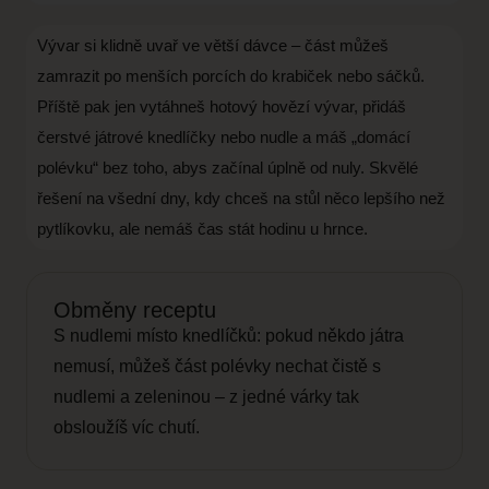
Vývar si klidně uvař ve větší dávce – část můžeš
zamrazit po menších porcích do krabiček nebo sáčků.
Příště pak jen vytáhneš hotový hovězí vývar, přidáš
čerstvé játrové knedlíčky nebo nudle a máš „domácí
polévku“ bez toho, abys začínal úplně od nuly. Skvělé
řešení na všední dny, kdy chceš na stůl něco lepšího než
pytlíkovku, ale nemáš čas stát hodinu u hrnce.
Obměny receptu
S nudlemi místo knedlíčků: pokud někdo játra
nemusí, můžeš část polévky nechat čistě s
nudlemi a zeleninou – z jedné várky tak
obsloužíš víc chutí.