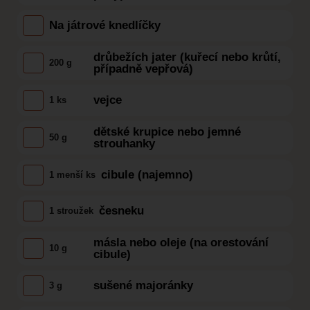
Na játrové knedlíčky
drůbežích jater (kuřecí nebo krůtí,
200 g
případně vepřová)
vejce
1 ks
dětské krupice nebo jemné
50 g
strouhanky
cibule (najemno)
1 menší ks
česneku
1 stroužek
másla nebo oleje (na orestování
10 g
cibule)
sušené majoránky
3 g