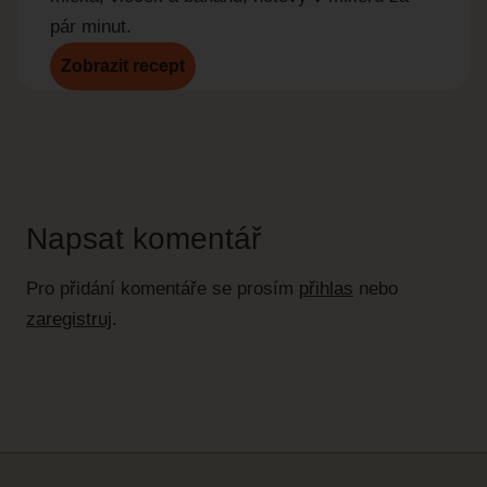
pár minut.
Zobrazit recept
Zobr
Napsat komentář
Pro přidání komentáře se prosím
přihlas
nebo
zaregistruj
.