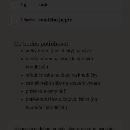
soli
3 g
mletého pepře
1 špetka
Co budeš potřebovat
velký hrnec (min. 4 litry) na vývar
menší pánev na cibuli k játrovým
knedlíčkům
střední miska na těsto na knedlíčky
cedník nebo sítko na scezení vývaru
prkénko a ostrý nůž
polévková lžíce a čajová lžička (na
tvarování knedlíčků)
Ukládej si podobné recepty, sleduj, co vaříš nejčastěji