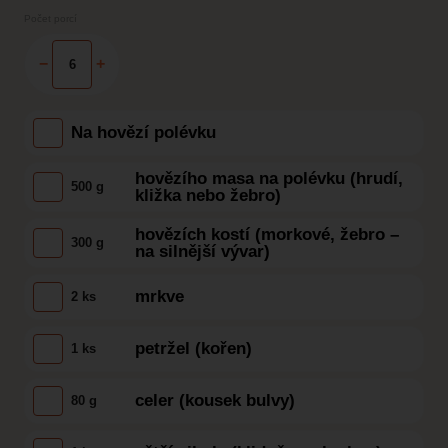
Počet porcí
−
+
Na hovězí polévku
hovězího masa na polévku (hrudí,
500 g
kližka nebo žebro)
hovězích kostí (morkové, žebro –
300 g
na silnější vývar)
mrkve
2 ks
petržel (kořen)
1 ks
celer (kousek bulvy)
80 g