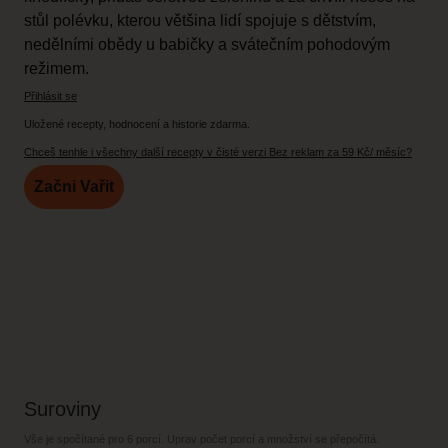
stůl polévku, kterou většina lidí spojuje s dětstvím,
nedělními obědy u babičky a svátečním pohodovým
režimem.
Přihlásit se
Uložené recepty, hodnocení a historie zdarma.
Chceš tenhle i všechny další recepty v čisté verzi Bez reklam za 59 Kč/ měsíc?
Začni Vařit
Suroviny
Vše je spočítané pro
6 porcí
. Uprav počet porcí a množství se přepočítá.