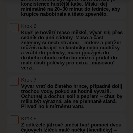
konzistence hustější kaše. Misku dej
minimálně na 20–30 minut do lednice, aby
krupice nabobtnala a těsto zpevnělo.
Krok 6
Když je hovězí maso měkké, vývar slij přes
cedník do jiné nádoby. Maso a část
zeleniny si nech stranou – mrkev a petržel
můžeš nakrájet na kostičky nebo nudličky
a vrátit do polévky, maso použiješ do
druhého chodu nebo ho můžeš přidat do
malé části polévky pro extra „masovou“
verzi.
Krok 7
Vývar vrať do čistého hrnce, případně dolij
trochou vody, pokud se hodně vyvařil.
Ochutnej a dochuť solí a pepřem – chuť by
měla být výrazná, ale ne přehnaně slaná.
Přiveď ho k mírnému varu.
Krok 8
Z odleželé játrové směsi tvoř pomocí dvou
čajových lžiček malé nočky (knedlíčky) –