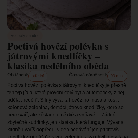
Recepty snadno
Poctivá hovězí polévka s
játrovými knedlíčky –
klasika nedělního oběda
Obtížnost:
Časová náročnost:
střední
90 min.
Poctivá hovězí polévka s játrovými knedlíčky je přesně
ten typ jídla, které provoní celý byt a automaticky z něj
udělá „neděli“. Silný vývar z hovězího masa a kostí,
kořenová zelenina, domácí játrové knedlíčky, které se
nerozvaří, ale zůstanou měkké a voňavé… Žádné
zbytečné kudrlinky, jen klasika, která funguje. Vývar si
klidně uvaříš dopředu, v den podávání jen připravíš
knedlíčky, přidáš čerstvou zeleninu a za chvíli neseš na