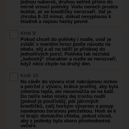
jednou nabereš, druhou setřeš přímo do
mírně vroucí polévky. Vodu nenech prudce
bublat, ať se knedlíčky nerozvaří. Vař je
zhruba 8–10 minut, dokud nevyplavou k
hladině a nejsou hezky pevné.
Krok 9
Pokud chceš do polévky i nudle, uvař je
zvlášť v menším hrnci podle návodu na
obalu, slij a až na talíři je přidávej do
jednotlivých porcí. Polévka tak nezíská
„kašovitý“ charakter a nudle se nerozvaří,
když něco zbyde na druhý den.
Krok 10
Na závěr do vývaru vrať nakrájenou mrkev
a petržel z vývaru, krátce prohřej, aby byla
zelenina teplá, ale neusmažila se na kaši.
Do talíře nebo misky dej trochu nudlí
(pokud je používáš), pár játrových
knedlíčků, zalij horkým vývarem a posyp
nasekanou čerstvou petrželkou. Hodí se k
ní krajíc domácího chleba, pokud chceš,
aby z polévky byla skoro plnohodnotná
večeře.