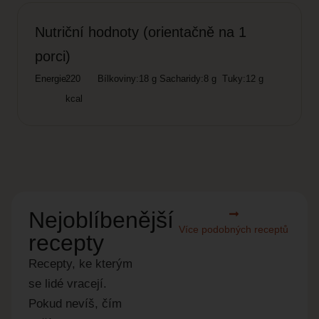
Nutriční hodnoty (orientačně na 1
porci)
Energie:
220
Bílkoviny:
18 g
Sacharidy:
8 g
Tuky:
12 g
kcal
Nejoblíbenější
Více podobných receptů
recepty
Recepty, ke kterým
se lidé vracejí.
Pokud nevíš, čím