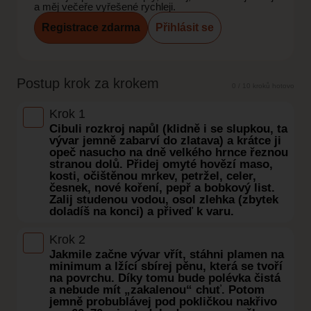
a měj večeře vyřešené rychleji.
Registrace zdarma
Přihlásit se
Postup krok za krokem
0 / 10 kroků hotovo
Krok 1
Cibuli rozkroj napůl (klidně i se slupkou, ta
vývar jemně zabarví do zlatava) a krátce ji
opeč nasucho na dně velkého hrnce řeznou
stranou dolů. Přidej omyté hovězí maso,
kosti, očištěnou mrkev, petržel, celer,
česnek, nové koření, pepř a bobkový list.
Zalij studenou vodou, osol zlehka (zbytek
doladíš na konci) a přiveď k varu.
Krok 2
Jakmile začne vývar vřít, stáhni plamen na
minimum a lžící sbírej pěnu, která se tvoří
na povrchu. Díky tomu bude polévka čistá
a nebude mít „zakalenou“ chuť. Potom
jemně probublávej pod pokličkou nakřivo