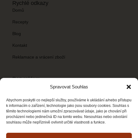
Rychlé odkazy
Domů
Recepty
Blog
Kontakt
Reklamace a vrácení zboží
Bez reklam
Chceš mít Recepty snadno bez reklamních banerů? Stačí si
Spravovat Souhlas
koupit balíček
Bez reklam
za
59 Kč/ měsíc
.
Abychom poskytli co nejlepší služby, používáme k ukládání a/nebo přístupu
k informacím o zařízení, technologie jako jsou soubory cookies. Souhlas s
Vybrat balíček
těmito technologiemi nám umožní zpracovávat údaje, jako je chování při
procházení nebo jedinečná ID na tomto webu. Nesouhlas nebo odvolání
souhlasu může nepříznivě ovlivnit určité vlastnosti a funkce.
© Recepty snadno. Všechna práva vyhrazena.