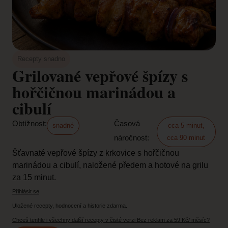
Recepty snadno
Grilované vepřové špízy s
hořčičnou marinádou a
cibulí
Obtížnost:
Časová
snadné
cca 5 minut
,
náročnost:
cca 90 minut
Šťavnaté vepřové špízy z krkovice s hořčičnou
marinádou a cibulí, naložené předem a hotové na grilu
za 15 minut.
Přihlásit se
Uložené recepty, hodnocení a historie zdarma.
Chceš tenhle i všechny další recepty v čisté verzi Bez reklam za 59 Kč/ měsíc?