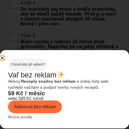
Krok 4
Do marinády dej maso a dobře promíchej,
aby se obalil každý kousek. Přikryj a nech
v lednici marinovat alespoň 60 minut,
klidně i přes noc.
Krok 5
Maso vyndej z lednice 15 minut před
grilováním. Napichuj ho na jehly střídavě s
cibulí a přebytečnou marinádu lehce setři,
aby se na grilu nepálila.
Chceš klid při vaření?
Krok 6
Vař bez reklam
Gril rozehřej na střední až vyšší teplotu.
Špízy griluj 12 až 15 minut, pravidelně je
Aktivuj
Recepty snadno bez reklam
a získej čistý web,
otáčej a hlídej, aby cibule jen zhnědla,
rychlejší načítání a podpoř tvorbu nových receptů.
nezuhelnatěla.
59 Kč / měsíc
nebo 589 Kč ročně
Krok 7
Hotové špízy nech 5 minut odpočinout
Aktivovat bez reklam
mimo přímý žár. Maso má být propečené,
šťavnaté a při vpichu z něj nesmí vytékat
Možná později
růžová šťáva.