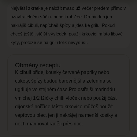
Největší zkratka je naložit maso už večer předem přímo v
uzavíratelném sáčku nebo krabičce. Druhý den jen
nakrájíš cibuli, napícháš špízy a jdeš ke grilu. Pokud
chceš ještě jistější výsledek, použij krkovici místo libové
kýty, protože se na grilu tolik nevysuší.
Obměny receptu
K cibuli přidej kousky červené papriky nebo
cukety, špízy budou barevnější a zelenina se
ugriluje ve stejném čase.Pro ostřejší marinádu
vmíchej 1/2 lžičky chilli vloček nebo použij část
dijonské hořčice.Místo krkovice můžeš použít
vepřovou plec, jen ji nakrájej na menší kostky a
nech marinovat raději přes noc.