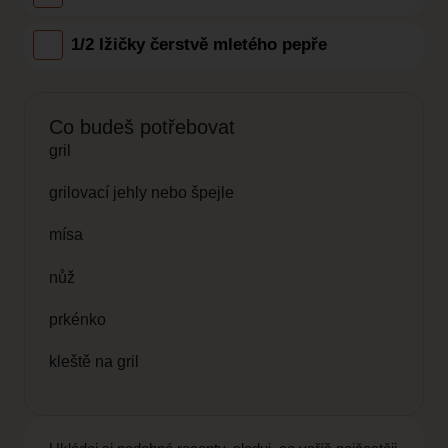
1/2 lžičky čerstvě mletého pepře
Co budeš potřebovat
gril
grilovací jehly nebo špejle
mísa
nůž
prkénko
kleště na gril