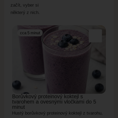
začít, vyber si
některý z nich.
cca 5 minut
cc
Borůvkový proteinový koktejl s
Okur
tvarohem a ovesnými vločkami do 5
do 5
minut
Rychl
Hustý borůvkový proteinový koktejl z tvarohu,
okurky