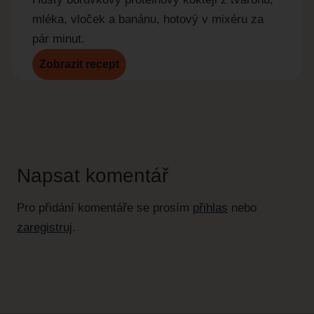
okurky
mléka, vloček a banánu, hotový v mixéru za
pár minut.
Zobrazit recept
Zobr
Napsat komentář
Pro přidání komentáře se prosím
přihlas
nebo
zaregistruj
.