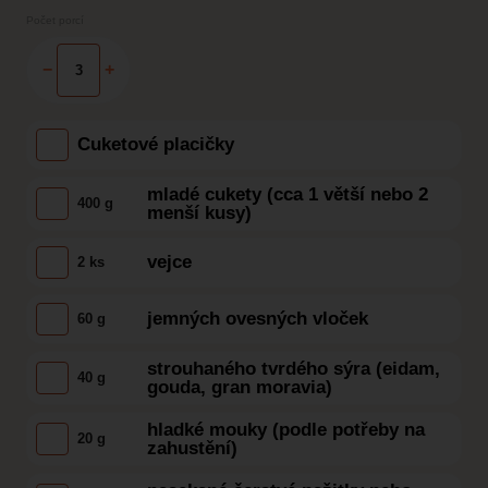
Počet porcí
−
+
Cuketové placičky
mladé cukety (cca 1 větší nebo 2
400 g
menší kusy)
vejce
2 ks
jemných ovesných vloček
60 g
strouhaného tvrdého sýra (eidam,
40 g
gouda, gran moravia)
hladké mouky (podle potřeby na
20 g
zahustění)