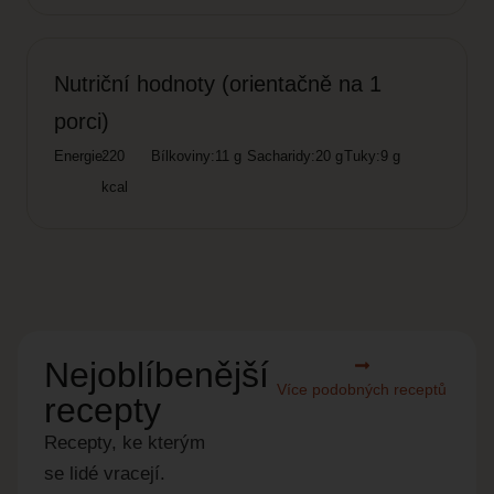
Nutriční hodnoty (orientačně na 1
porci)
Energie:
220
Bílkoviny:
11 g
Sacharidy:
20 g
Tuky:
9 g
kcal
Nejoblíbenější
Více podobných receptů
recepty
Recepty, ke kterým
se lidé vracejí.