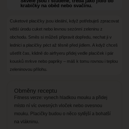
Skvělé jsou i studené, třeba jako jídlo do
krabičky na oběd nebo svačinu.
Cuketové placičky jsou ideální, když potřebuješ zpracovat
větší úrodu cuket nebo levnou sezónní zeleninu z
obchodu. Směs si můžeš připravit dopředu, nechat ji v
lednici a placičky péct až těsně před jídlem. A když chceš
ušetřit čas, klidně do airfryeru přidej vedle placiček i pár
kousků mrkve nebo papriky – máš k tomu rovnou i teplou
zeleninovou přílohu.
Obměny receptu
Fitness verze: vynech hladkou mouku a přidej
místo ní víc ovesných vloček nebo ovesnou
mouku. Placičky budou o něco sytější a bohatší
na vlákninu.