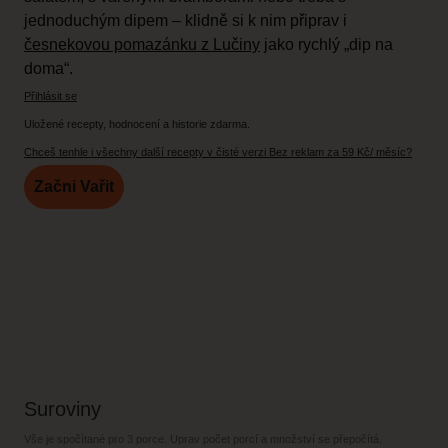
jednoduchým dipem – klidně si k nim připrav i
česnekovou pomazánku z Lučiny
jako rychlý „dip na
doma“.
Přihlásit se
Uložené recepty, hodnocení a historie zdarma.
Chceš tenhle i všechny další recepty v čisté verzi Bez reklam za 59 Kč/ měsíc?
Začni Vařit
Suroviny
Vše je spočítané pro
3 porce
. Uprav počet porcí a množství se přepočítá.