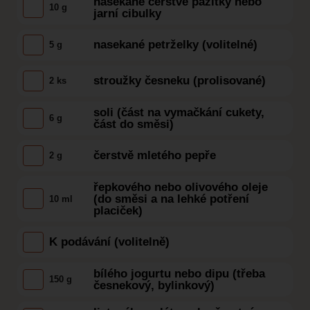
nasekané čerstvé pažitky nebo
10 g
jarní cibulky
nasekané petrželky (volitelné)
5 g
stroužky česneku (prolisované)
2 ks
soli (část na vymačkání cukety,
6 g
část do směsi)
čerstvě mletého pepře
2 g
řepkového nebo olivového oleje
(do směsi a na lehké potření
10 ml
placiček)
K podávání (volitelně)
bílého jogurtu nebo dipu (třeba
150 g
česnekový, bylinkový)