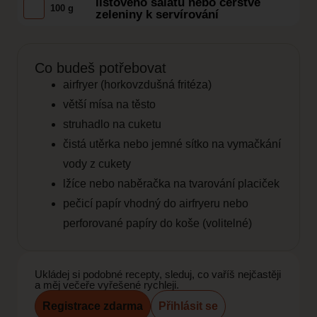
listového salátu nebo čerstvé
100 g
zeleniny k servírování
Co budeš potřebovat
airfryer (horkovzdušná fritéza)
větší mísa na těsto
struhadlo na cuketu
čistá utěrka nebo jemné sítko na vymačkání
vody z cukety
lžíce nebo naběračka na tvarování placiček
pečicí papír vhodný do airfryeru nebo
perforované papíry do koše (volitelné)
Ukládej si podobné recepty, sleduj, co vaříš nejčastěji
a měj večeře vyřešené rychleji.
Registrace zdarma
Přihlásit se