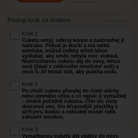
Postup krok za krokem
0 / 8 kroků hotovo
Krok 1
Cuketu omyj, odkroj konce a nastrouhej ji
nahrubo. Pokud je starší a má velká
semínka, můžeš měkký střed lehce
vydlabat, aby směs nebyla moc vodová.
Nastrouhanou cuketu dej do mísy, lehce
osol (částí z celkového množství soli) a
nech 5–10 minut stát, aby pustila vodu.
Krok 2
Po chvíli cuketu přendej do čisté utěrky
nebo jemného sítka a co nejvíc ji vymačkej
– klidně pořádně rukama. Čím víc vody
dostaneš ven, tím křupavější placičky z
airfryeru budou a nebudeš muset tolik
zahustit moukou.
Krok 3
Vymačkanou cuketu dej zpátky do mísy.