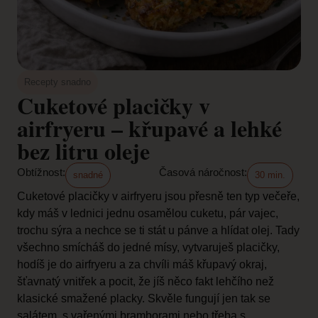
Recepty snadno
Cuketové placičky v
airfryeru – křupavé a lehké
bez litru oleje
Obtížnost:
Časová náročnost:
snadné
30 min.
Cuketové placičky v airfryeru jsou přesně ten typ večeře,
kdy máš v lednici jednu osamělou cuketu, pár vajec,
trochu sýra a nechce se ti stát u pánve a hlídat olej. Tady
všechno smícháš do jedné mísy, vytvaruješ placičky,
hodíš je do airfryeru a za chvíli máš křupavý okraj,
šťavnatý vnitřek a pocit, že jíš něco fakt lehčího než
klasické smažené placky. Skvěle fungují jen tak se
salátem, s vařenými bramborami nebo třeba s