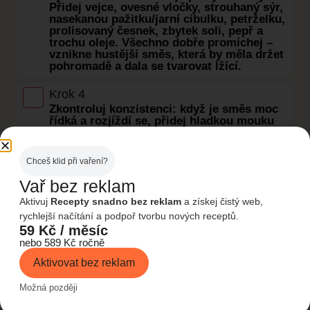
Přidej vejce, ovesné vločky, strouhaný sýr,
nasekanou pažitku/jarní cibulku, petrželku,
prolisovaný česnek, zbytek soli, pepř a
trochu oleje. Všechno dobře promíchej –
vznikne hustější směs, která by měla držet
pohromadě a dala se tvarovat lžící.
Krok 4
Zkontroluj konzistenci: když je směs moc
řídká a rozjíždí se, přidej hladkou mouku
(nejdřív třeba 10 g) a znovu promíchej.
Když je naopak příliš tuhá a suchá, můžeš
přidat lžíci vody nebo trošku jogurtu.
Chceš klid při vaření?
Cílem je „kaše“, ze které uděláš lžící
bochánek, který drží tvar.
Vař bez reklam
Aktivuj
Recepty snadno bez reklam
a získej čistý web,
Krok 5
rychlejší načítání a podpoř tvorbu nových receptů.
Airfryer předehřej na 180 °C. Koš můžeš
59 Kč / měsíc
lehce postříkat olejem nebo vyložit
nebo 589 Kč ročně
papírem do airfryeru (ideálně
perforovaným), aby se placičky nepřilepily.
Aktivovat bez reklam
Pokud používáš klasický pečicí papír, nech
na okrajích prostor, aby mohl vzduch
Možná později
dobře proudit.