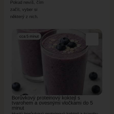
Pokud nevíš, čím
začít, vyber si
některý z nich.
cca 5 minut
cc
Borůvkový proteinový koktejl s
Okur
tvarohem a ovesnými vločkami do 5
do 5
minut
Rychl
Hustý borůvkový proteinový koktejl z tvarohu,