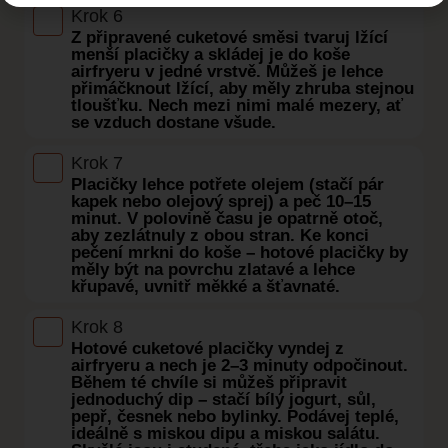
Krok 6
Z připravené cuketové směsi tvaruj lžící
menší placičky a skládej je do koše
airfryeru v jedné vrstvě. Můžeš je lehce
přimáčknout lžící, aby měly zhruba stejnou
tloušťku. Nech mezi nimi malé mezery, ať
se vzduch dostane všude.
Krok 7
Placičky lehce potřete olejem (stačí pár
kapek nebo olejový sprej) a peč 10–15
minut. V polovině času je opatrně otoč,
aby zezlátnuly z obou stran. Ke konci
pečení mrkni do koše – hotové placičky by
měly být na povrchu zlatavé a lehce
křupavé, uvnitř měkké a šťavnaté.
Krok 8
Hotové cuketové placičky vyndej z
airfryeru a nech je 2–3 minuty odpočinout.
Během té chvíle si můžeš připravit
jednoduchý dip – stačí bílý jogurt, sůl,
pepř, česnek nebo bylinky. Podávej teplé,
ideálně s miskou dipu a miskou salátu.