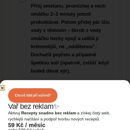
Přilij smetanu, promíchej a nech
omáčku 2–3 minuty jemně
probublávat. Potom přidej pár lžic
vody z těstovin – škrob z vody
omáčku hezky spojí a udělá ji
krémovější, ne „oddělenou“.
Dochutíš pepřem a případně
špetkou soli (opatrně, zvlášť když
budeš dávat sýr).
Krok 5
Uvařené těstoviny slij a rovnou je
Chceš klid při vaření?
přidej do pánve k omáčce.
Vař bez reklam✨
Promíchej tak, aby se omáčka
Aktivuj
Recepty snadno bez reklam
a získej čistý web,
dostala všude. Pokud je směs moc
rychlejší načítání a podpoř tvorbu nových receptů.
59 Kč / měsíc
hustá, přidej ještě trochu vody z