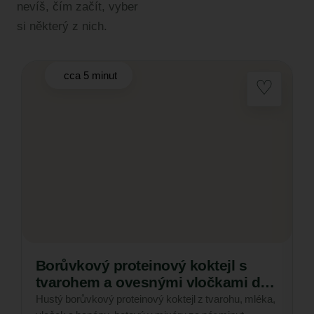
nevíš, čím začít, vyber
si některý z nich.
cca 5 minut
Borůvkový proteinový koktejl s
tvarohem a ovesnými vločkami do
5 minut
Hustý borůvkový proteinový koktejl z tvarohu, mléka,
R