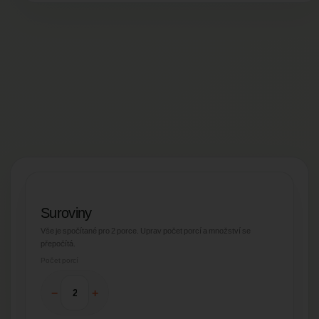
Suroviny
Vše je spočítané pro
2 porce
. Uprav počet porcí a množství se
přepočítá.
Počet porcí
−
+