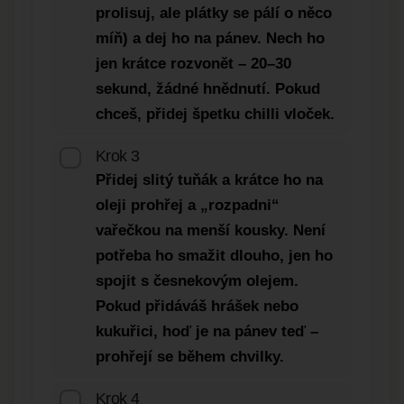
prolisuj, ale plátky se pálí o něco
míň) a dej ho na pánev. Nech ho
jen krátce rozvonět – 20–30
sekund, žádné hnědnutí. Pokud
chceš, přidej špetku chilli vloček.
Krok 3
Přidej slitý tuňák a krátce ho na
oleji prohřej a „rozpadni“
vařečkou na menší kousky. Není
potřeba ho smažit dlouho, jen ho
spojit s česnekovým olejem.
Pokud přidáváš hrášek nebo
kukuřici, hoď je na pánev teď –
prohřejí se během chvilky.
Krok 4