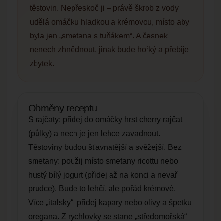
těstovin. Nepřeskoč ji – právě škrob z vody
udělá omáčku hladkou a krémovou, místo aby
byla jen „smetana s tuňákem“. A česnek
nenech zhnědnout, jinak bude hořký a přebije
zbytek.
Obměny receptu
S rajčaty: přidej do omáčky hrst cherry rajčat
(půlky) a nech je jen lehce zavadnout.
Těstoviny budou šťavnatější a svěžejší. Bez
smetany: použij místo smetany ricottu nebo
hustý bílý jogurt (přidej až na konci a nevař
prudce). Bude to lehčí, ale pořád krémové.
Více „italsky“: přidej kapary nebo olivy a špetku
oregana. Z rychlovky se stane „středomořská“