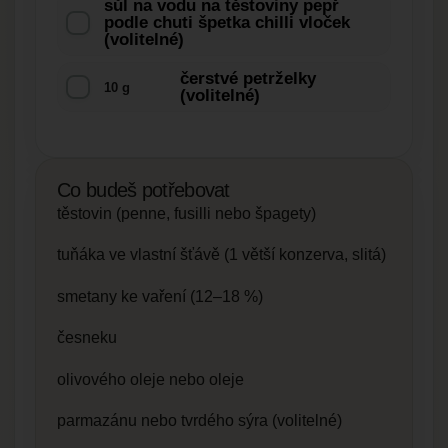
sůl na vodu na těstoviny pepř
podle chuti špetka chilli vloček
(volitelné)
čerstvé petrželky
10 g
(volitelné)
Co budeš potřebovat
těstovin (penne, fusilli nebo špagety)
tuňáka ve vlastní šťávě (1 větší konzerva, slitá)
smetany ke vaření (12–18 %)
česneku
olivového oleje nebo oleje
parmazánu nebo tvrdého sýra (volitelné)