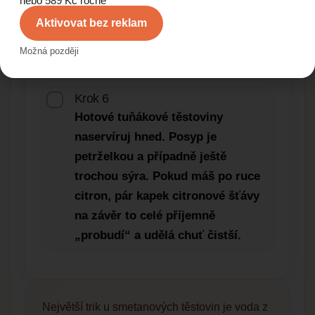
nebo 589 Kč ročně
těstovin. Pokud chceš sýrovější
Aktivovat bez reklam
chuť, vmíchej část nastrouhaného
sýra přímo do omáčky, zbytek dej
Možná později
navrch na talíři.
Krok 6
Hotové tuňákové těstoviny
naservíruj hned. Posyp je
petrželkou a případně ještě
trochou sýra. Pokud máš po ruce
citron, pár kapek citronové šťávy
na závěr to celé příjemně
„probudí“ a udělá chuť čistší.
Největší trik u smetanových těstovin je voda z