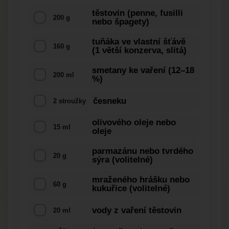
těstovin (penne, fusilli
200 g
nebo špagety)
tuňáka ve vlastní šťávě
160 g
(1 větší konzerva, slitá)
smetany ke vaření (12–18
200 ml
%)
česneku
2 stroužky
olivového oleje nebo
15 ml
oleje
parmazánu nebo tvrdého
20 g
sýra (volitelné)
mraženého hrášku nebo
60 g
kukuřice (volitelné)
vody z vaření těstovin
20 ml