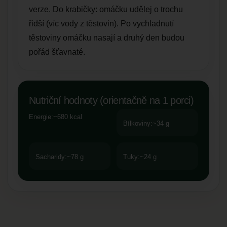
verze. Do krabičky: omáčku udělej o trochu
řidší (víc vody z těstovin). Po vychladnutí
těstoviny omáčku nasají a druhý den budou
pořád šťavnaté.
Nutriční hodnoty (orientačně na 1 porci)
Energie:
~680 kcal
Bílkoviny:
~34 g
Sacharidy:
~78 g
Tuky:
~24 g