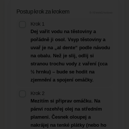
Postup krok za krokem
0 / 6 kroků hotovo
Krok 1
Dej vařit vodu na těstoviny a
pořádně ji osol. Vsyp těstoviny a
uvař je na „al dente“ podle návodu
na obalu. Než je slij, odlij si
stranou trochu vody z vaření (cca
½ hrnku) – bude se hodit na
zjemnění a spojení omáčky.
Krok 2
Mezitím si připrav omáčku. Na
pánvi rozehřej olej na středním
plameni. Česnek oloupej a
nakrájej na tenké plátky (nebo ho