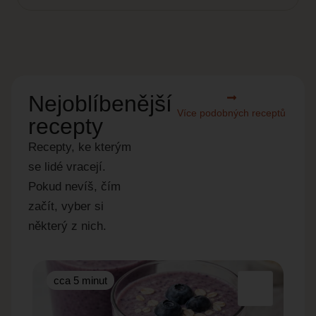
Nejoblíbenější
Více podobných receptů
recepty
Recepty, ke kterým
se lidé vracejí.
Pokud nevíš, čím
začít, vyber si
některý z nich.
cca 5 minut
cc