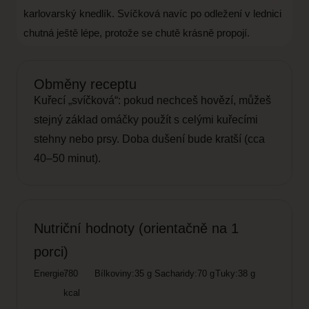
karlovarský knedlík. Svíčková navíc po odležení v lednici
chutná ještě lépe, protože se chutě krásně propojí.
Obměny receptu
Kuřecí „svíčková“: pokud nechceš hovězí, můžeš
stejný základ omáčky použít s celými kuřecími
stehny nebo prsy. Doba dušení bude kratší (cca
40–50 minut).
Nutriční hodnoty (orientačně na 1
porci)
Energie:
780
Bílkoviny:
35 g
Sacharidy:
70 g
Tuky:
38 g
kcal