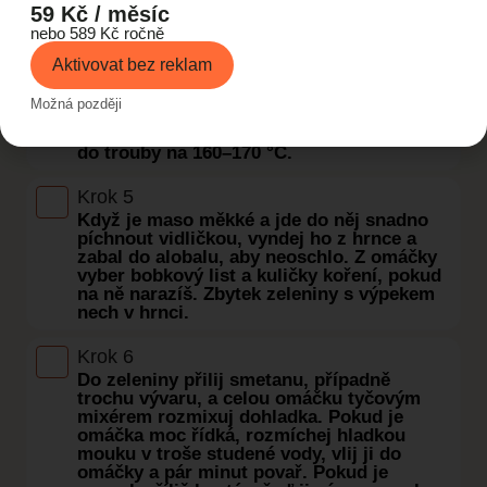
zatáhlo, a pak podlij částí vývaru (zhruba
59 Kč / měsíc
do poloviny výšky masa). Přikryj poklicí a
nebo 589 Kč ročně
nech maso dusit na mírném plameni 1,5–2
hodiny, dokud nebude měkké. Občas maso
Aktivovat bez reklam
otoč a podle potřeby dolévej vývar nebo
vodu. Pokud máš rád pečenější chuť,
Možná později
můžeš po cca půlhodině dusení dát
hrnec/pekáč bez plastových částí dopéct
do trouby na 160–170 °C.
Krok 5
Když je maso měkké a jde do něj snadno
píchnout vidličkou, vyndej ho z hrnce a
zabal do alobalu, aby neoschlo. Z omáčky
vyber bobkový list a kuličky koření, pokud
na ně narazíš. Zbytek zeleniny s výpekem
nech v hrnci.
Krok 6
Do zeleniny přilij smetanu, případně
trochu vývaru, a celou omáčku tyčovým
mixérem rozmixuj dohladka. Pokud je
omáčka moc řídká, rozmíchej hladkou
mouku v troše studené vody, vlij ji do
omáčky a pár minut povař. Pokud je