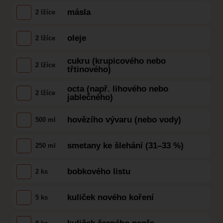
másla
2 lžíce
oleje
2 lžíce
cukru (krupicového nebo
2 lžíce
třtinového)
octa (např. lihového nebo
2 lžíce
jablečného)
hovězího vývaru (nebo vody)
500 ml
smetany ke šlehání (31–33 %)
250 ml
bobkového listu
2 ks
kuliček nového koření
5 ks