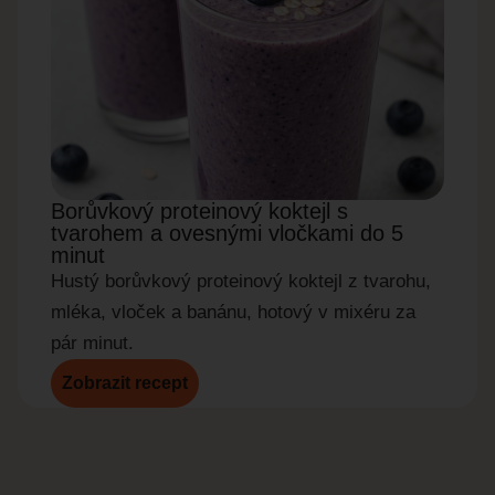
Borůvkový proteinový koktejl s
Okur
tvarohem a ovesnými vločkami do 5
do 5
minut
Rychl
Hustý borůvkový proteinový koktejl z tvarohu,
okurky
mléka, vloček a banánu, hotový v mixéru za
pár minut.
Zobrazit recept
Zobr