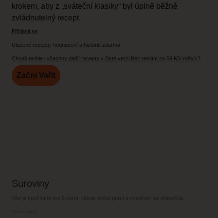
krokem, aby z „sváteční klasiky“ byl úplně běžně
zvládnutelný recept.
Přihlásit se
Uložené recepty, hodnocení a historie zdarma.
Chceš tenhle i všechny další recepty v čisté verzi Bez reklam za 59 Kč/ měsíc?
Začni Vařit
Suroviny
Vše je spočítané pro
6 porcí
. Uprav počet porcí a množství se přepočítá.
Počet porcí