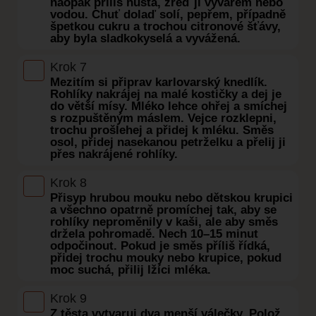
naopak příliš hustá, zřeď ji vývarem nebo
vodou. Chuť dolaď solí, pepřem, případně
špetkou cukru a trochou citronové šťávy,
aby byla sladkokyselá a vyvážená.
Krok 7
Mezitím si připrav karlovarský knedlík.
Rohlíky nakrájej na malé kostičky a dej je
do větší mísy. Mléko lehce ohřej a smíchej
s rozpuštěným máslem. Vejce rozklepni,
trochu prošlehej a přidej k mléku. Směs
osol, přidej nasekanou petrželku a přelij ji
přes nakrájené rohlíky.
Krok 8
Přisyp hrubou mouku nebo dětskou krupici
a všechno opatrně promíchej tak, aby se
rohlíky neproměnily v kaši, ale aby směs
držela pohromadě. Nech 10–15 minut
odpočinout. Pokud je směs příliš řídká,
přidej trochu mouky nebo krupice, pokud
moc suchá, přilij lžíci mléka.
Krok 9
Z těsta vytvaruj dva menší válečky. Polož