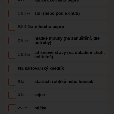
kuliček černého pepře
8 ks
soli (nebo podle chuti)
1 lžička
mletého pepře
0.5 lžička
hladké mouky (na zahuštění, dle
2 lžíce
potřeby)
citronové šťávy (na doladění chuti,
1 lžička
volitelné)
Na karlovarský knedlík
starších rohlíků nebo housek
6 ks
vejce
3 ks
mléka
250 ml