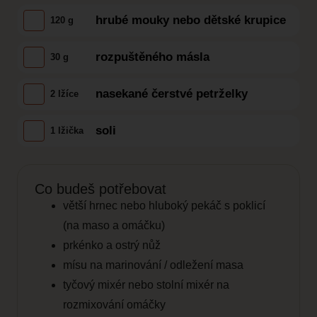
hrubé mouky nebo dětské krupice
120 g
rozpuštěného másla
30 g
nasekané čerstvé petrželky
2 lžíce
soli
1 lžička
Co budeš potřebovat
větší hrnec nebo hluboký pekáč s poklicí
(na maso a omáčku)
prkénko a ostrý nůž
mísu na marinování / odležení masa
tyčový mixér nebo stolní mixér na
rozmixování omáčky