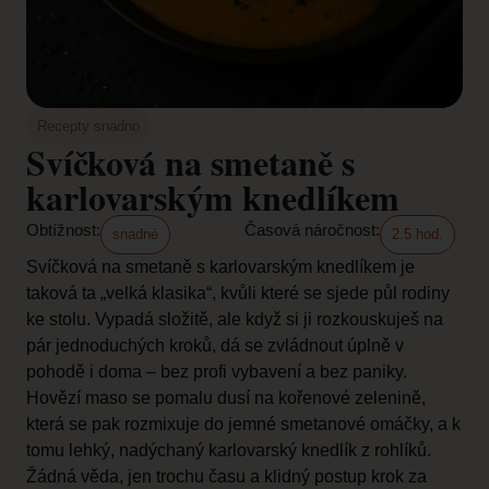
Recepty snadno
Svíčková na smetaně s
karlovarským knedlíkem
Obtížnost:
Časová náročnost:
snadné
2.5 hod.
Svíčková na smetaně s karlovarským knedlíkem je
taková ta „velká klasika“, kvůli které se sjede půl rodiny
ke stolu. Vypadá složitě, ale když si ji rozkouskuješ na
pár jednoduchých kroků, dá se zvládnout úplně v
pohodě i doma – bez profi vybavení a bez paniky.
Hovězí maso se pomalu dusí na kořenové zelenině,
která se pak rozmixuje do jemné smetanové omáčky, a k
tomu lehký, nadýchaný karlovarský knedlík z rohlíků.
Žádná věda, jen trochu času a klidný postup krok za