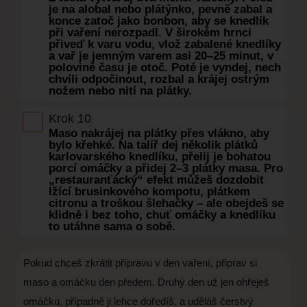
je na alobal nebo plátýnko, pevně zabal a
konce zatoč jako bonbon, aby se knedlík
při vaření nerozpadl. V širokém hrnci
přiveď k varu vodu, vlož zabalené knedlíky
a vař je jemným varem asi 20–25 minut, v
polovině času je otoč. Poté je vyndej, nech
chvíli odpočinout, rozbal a krájej ostrým
nožem nebo nití na plátky.
Krok 10
Maso nakrájej na plátky přes vlákno, aby
bylo křehké. Na talíř dej několik plátků
karlovarského knedlíku, přelij je bohatou
porcí omáčky a přidej 2–3 plátky masa. Pro
„restauranťácký“ efekt můžeš dozdobit
lžící brusinkového kompotu, plátkem
citronu a troškou šlehačky – ale obejdeš se
klidně i bez toho, chuť omáčky a knedlíku
to utáhne sama o sobě.
Pokud chceš zkrátit přípravu v den vaření, připrav si
maso a omáčku den předem. Druhý den už jen ohřeješ
omáčku, případně ji lehce doředíš, a uděláš čerstvý