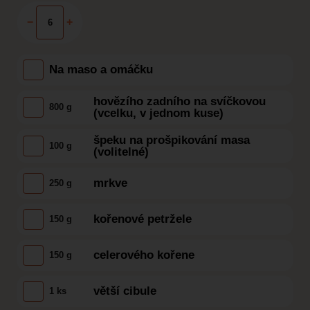
−
+
Na maso a omáčku
hovězího zadního na svíčkovou
800 g
(vcelku, v jednom kuse)
špeku na prošpikování masa
100 g
(volitelné)
mrkve
250 g
kořenové petržele
150 g
celerového kořene
150 g
větší cibule
1 ks