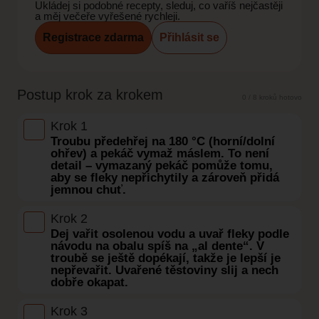
Ukládej si podobné recepty, sleduj, co vaříš nejčastěji
a měj večeře vyřešené rychleji.
Registrace zdarma
Přihlásit se
Postup krok za krokem
0 / 8 kroků hotovo
Krok 1
Troubu předehřej na 180 °C (horní/dolní
ohřev) a pekáč vymaž máslem. To není
detail – vymazaný pekáč pomůže tomu,
aby se fleky nepřichytily a zároveň přidá
jemnou chuť.
Krok 2
Dej vařit osolenou vodu a uvař fleky podle
návodu na obalu spíš na „al dente“. V
troubě se ještě dopékají, takže je lepší je
nepřevařit. Uvařené těstoviny slij a nech
dobře okapat.
Krok 3