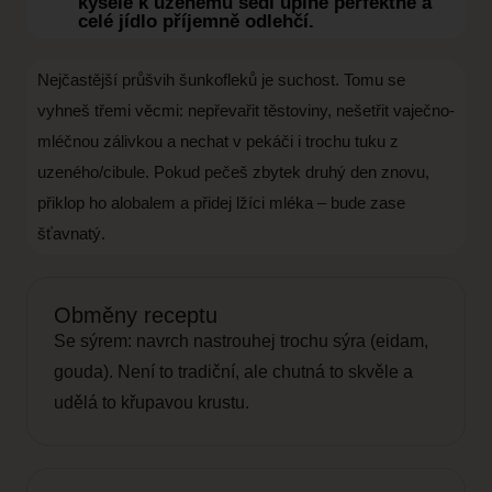
kyselé k uzenému sedí úplně perfektně a
celé jídlo příjemně odlehčí.
Nejčastější průšvih šunkofleků je suchost. Tomu se
vyhneš třemi věcmi: nepřevařit těstoviny, nešetřit vaječno-
mléčnou zálivkou a nechat v pekáči i trochu tuku z
uzeného/cibule. Pokud pečeš zbytek druhý den znovu,
přiklop ho alobalem a přidej lžíci mléka – bude zase
šťavnatý.
Obměny receptu
Se sýrem: navrch nastrouhej trochu sýra (eidam,
gouda). Není to tradiční, ale chutná to skvěle a
udělá to křupavou krustu.