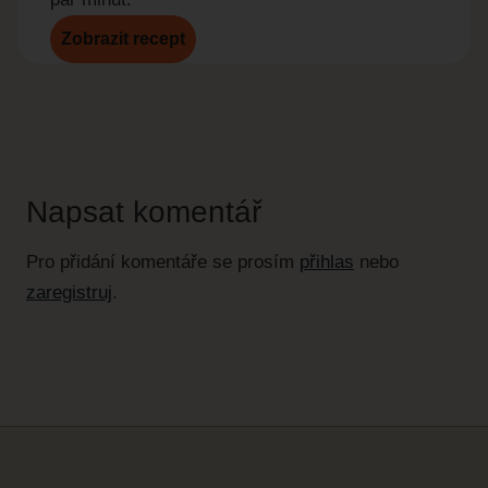
Zobrazit recept
Zobr
Napsat komentář
Pro přidání komentáře se prosím
přihlas
nebo
zaregistruj
.