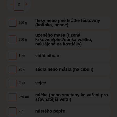
−
+
fleky nebo jiné krátké těstoviny
350 g
(kolínka, penne)
uzeného masa (uzená
krkovice/plec/šunka vcelku,
350 g
nakrájená na kostičky)
větší cibule
1 ks
sádla nebo másla (na cibuli)
20 g
vejce
4 ks
mléka (nebo smetany ke vaření pro
250 ml
šťavnatější verzi)
mletého pepře
2 g