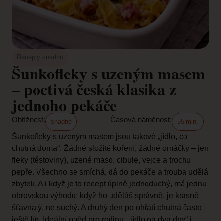
Recepty snadno
Šunkofleky s uzeným masem
– poctivá česká klasika z
jednoho pekáče
Obtížnost:
Časová náročnost:
snadné
55 min.
Šunkofleky s uzeným masem jsou takové „jídlo, co
chutná doma“. Žádné složité koření, žádné omáčky – jen
fleky (těstoviny), uzené maso, cibule, vejce a trochu
pepře. Všechno se smíchá, dá do pekáče a trouba udělá
zbytek. A i když je to recept úplně jednoduchý, má jednu
obrovskou výhodu: když ho uděláš správně, je krásně
šťavnatý, ne suchý. A druhý den po ohřátí chutná často
ještě líp. Ideální oběd pro rodinu, „jídlo na dva dny“ i