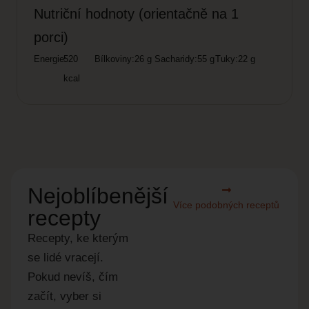
Nutriční hodnoty (orientačně na 1
porci)
Energie:
520
Bílkoviny:
26 g
Sacharidy:
55 g
Tuky:
22 g
kcal
Nejoblíbenější
Více podobných receptů
recepty
Recepty, ke kterým
se lidé vracejí.
Pokud nevíš, čím
začít, vyber si