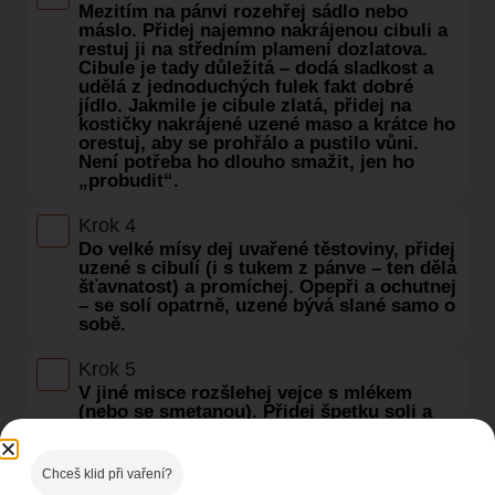
Mezitím na pánvi rozehřej sádlo nebo
máslo. Přidej najemno nakrájenou cibuli a
restuj ji na středním plameni dozlatova.
Cibule je tady důležitá – dodá sladkost a
udělá z jednoduchých fulek fakt dobré
jídlo. Jakmile je cibule zlatá, přidej na
kostičky nakrájené uzené maso a krátce ho
orestuj, aby se prohřálo a pustilo vůni.
Není potřeba ho dlouho smažit, jen ho
„probudit“.
Krok 4
Do velké mísy dej uvařené těstoviny, přidej
uzené s cibulí (i s tukem z pánve – ten dělá
šťavnatost) a promíchej. Opepři a ochutnej
– se solí opatrně, uzené bývá slané samo o
sobě.
Krok 5
V jiné misce rozšlehej vejce s mlékem
(nebo se smetanou). Přidej špetku soli a
pepře. Zálivka je důvod, proč šunkofleky
nejsou suché: vejce je spojí a mléko dodá
vláčnost. Pokud chceš extra šťavnatou
Chceš klid při vaření?
verzi, použij místo části mléka smetanu ke