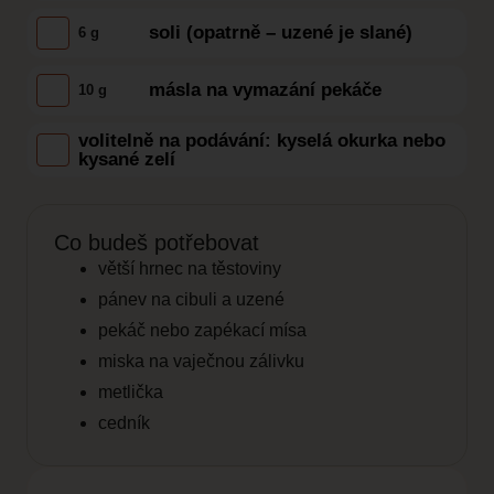
soli (opatrně – uzené je slané)
6 g
másla na vymazání pekáče
10 g
volitelně na podávání: kyselá okurka nebo
kysané zelí
Co budeš potřebovat
větší hrnec na těstoviny
pánev na cibuli a uzené
pekáč nebo zapékací mísa
miska na vaječnou zálivku
metlička
cedník