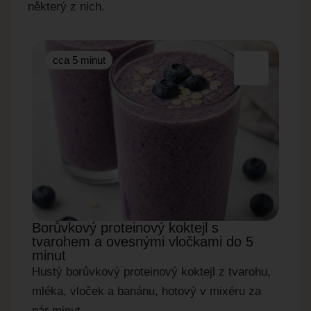
některý z nich.
cca 5 minut
cc
Borůvkový proteinový koktejl s
Okur
tvarohem a ovesnými vločkami do 5
do 5
minut
Rychl
Hustý borůvkový proteinový koktejl z tvarohu,
okurky
mléka, vloček a banánu, hotový v mixéru za
pár minut.