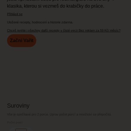
klasika, kterou si vezmeš do krabičky do práce.
Přihlásit se
Uložené recepty, hodnocení a historie zdarma.
Chceš tenhle i všechny další recepty v čisté verzi Bez reklam za 59 Kč/ měsíc?
Začni Vařit
Suroviny
Vše je spočítané pro
2 porce
. Uprav počet porcí a množství se přepočítá.
Počet porcí