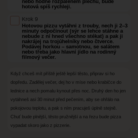
nebo hodně rozpáleném plechu, bude
hotová spíš rychleji.
Krok 9
Hotovou pizzu vytáhni z trouby, nech ji 2–3
minuty odpočinout (sýr se lehce stáhne a
nebude z ní hned všechno stékat) a pak ji
nakrájej na trojúhelníky nebo čtverce.
Podávej horkou – samotnou, se salátem
nebo třeba jako hlavní jídlo na rodinný
filmový večer.
Když chceš mít příště ještě lepší těsto, připrav si ho
dopředu. Zadělej večer, dej ho v míse nebo krabičce do
lednice a nech pomalu kynout přes noc. Druhý den ho jen
vytáhneš asi 30 minut před pečením, aby se ohřálo na
pokojovou teplotu, a pak s ním pracuješ úplně stejně.
Chuť bude plnější, těsto pružnější a na řezu bude pizza
vypadat skoro jako z pizzerie.