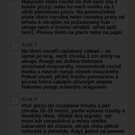
Nakynuté těsto rozděl na dvě části (na 2
kulaté pizzy) nebo ho nech vcelku na 1
větší plechovou pizzu. Na pomoučněné
ploše těsto rozválej nebo roztahuj prsty od
středu k okrajům na požadovaný tvar –
okraje nech o trochu silnější, střed spíš
tenčí. Přenes těsto na plech nebo na papír.
Krok 7
Na těsto rozetři rajčatový základ – ne
úplně po kraj, nech zhruba 1 cm volný na
okraje. Posyp asi dvěma třetinami
strouhané mozzarelly, rovnoměrně rozlož
šunku a navrch nasyp zbytek mozzarelly.
Pokud chceš, přidej trochu parmazánu a
pizzou lehce zakápni olivovým olejem.
Nakonec posyp sušeným oreganem.
Krok 8
Vlož pizzu do rozpálené trouby a peč
zhruba 10–15 minut, podle výkonu trouby a
tloušťky těsta. Hlídáš dva signály: sýr
musí být rozpuštěný a místy zlehka
zabarvený do zlatava, okraje těsta pěkně
nafouklé a dohněda. Když pečeš na kameni