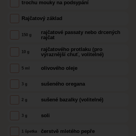
trochu mouky na podsypání
Rajčatový základ
rajčatové passaty nebo drcených
150 g
rajčat
rajčatového protlaku (pro
10 g
výraznější chuť, volitelné)
olivového oleje
5 ml
sušeného oregana
3 g
sušené bazalky (volitelné)
2 g
soli
3 g
čerstvě mletého pepře
1 špetka