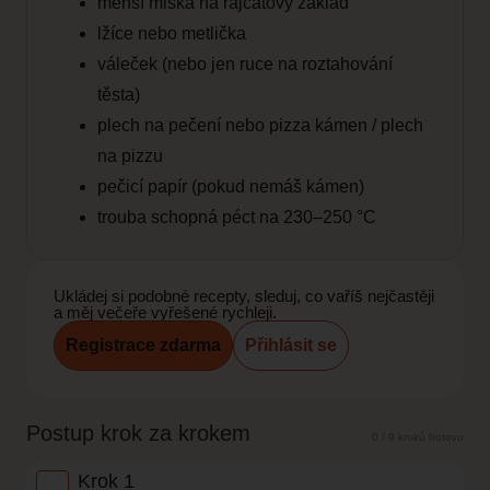
menší miska na rajčatový základ
lžíce nebo metlička
váleček (nebo jen ruce na roztahování
těsta)
plech na pečení nebo pizza kámen / plech
na pizzu
pečicí papír (pokud nemáš kámen)
trouba schopná péct na 230–250 °C
Ukládej si podobné recepty, sleduj, co vaříš nejčastěji
a měj večeře vyřešené rychleji.
Registrace zdarma
Přihlásit se
Postup krok za krokem
0 / 9 kroků hotovo
Krok 1