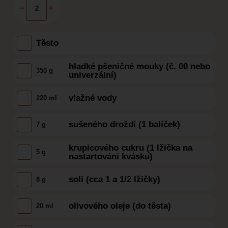
−
+
Těsto
hladké pšeničné mouky (č. 00 nebo
350 g
univerzální)
vlažné vody
220 ml
sušeného droždí (1 balíček)
7 g
krupicového cukru (1 lžička na
5 g
nastartování kvásku)
soli (cca 1 a 1/2 lžičky)
8 g
olivového oleje (do těsta)
20 ml