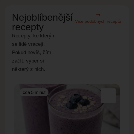
Nejoblíbenější
Více podobných receptů
recepty
Recepty, ke kterým
se lidé vracejí.
Pokud nevíš, čím
začít, vyber si
některý z nich.
cca 5 minut
cc