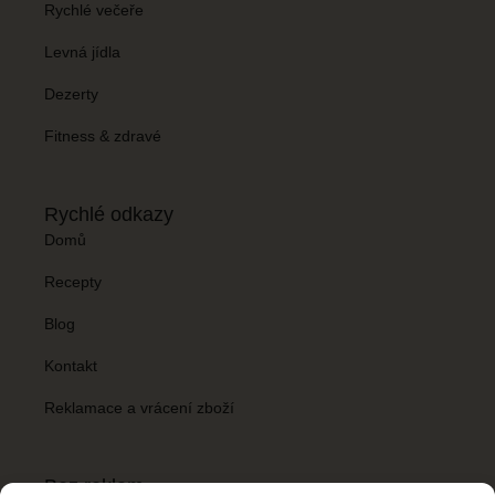
Rychlé večeře
Levná jídla
Dezerty
Fitness & zdravé
Rychlé odkazy
Domů
Recepty
Blog
Kontakt
Reklamace a vrácení zboží
Bez reklam