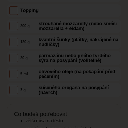
Topping
strouhané mozzarelly (nebo směsi
200 g
mozzarella + eidam)
kvalitní šunky (plátky, nakrájené na
120 g
nudličky)
parmazánu nebo jiného tvrdého
20 g
sýra na posypání (volitelné)
olivového oleje (na pokapání před
5 ml
pečením)
sušeného oregana na posypání
3 g
(navrch)
Co budeš potřebovat
větší mísa na těsto