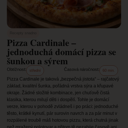
Recepty snadno
Pizza Cardinale –
jednoduchá domácí pizza se
šunkou a sýrem
Obtížnost:
Časová náročnost:
střední
60 min.
Pizza Cardinale je taková „bezpečná jistota“ – rajčatový
základ, kvalitní šunka, pořádná vrstva sýra a křupavé
okraje. Žádné složité kombinace, jen chuťově čistá
klasika, kterou milují děti i dospělí. Tohle je domácí
verze, kterou v pohodě zvládneš i po práci: jednoduché
těsto, krátké kynutí, pár surovin navrch a za pár minut v
rozpálené troubě máš hotovou pizzu, která chutná jinak
než mražený polotovar a přitom tě nezabije časově ani