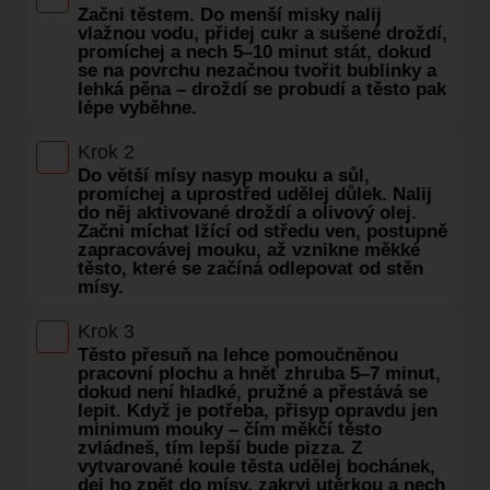
Začni těstem. Do menší misky nalij
vlažnou vodu, přidej cukr a sušené droždí,
promíchej a nech 5–10 minut stát, dokud
se na povrchu nezačnou tvořit bublinky a
lehká pěna – droždí se probudí a těsto pak
lépe vyběhne.
Krok 2
Do větší mísy nasyp mouku a sůl,
promíchej a uprostřed udělej důlek. Nalij
do něj aktivované droždí a olivový olej.
Začni míchat lžící od středu ven, postupně
zapracovávej mouku, až vznikne měkké
těsto, které se začíná odlepovat od stěn
mísy.
Krok 3
Těsto přesuň na lehce pomoučněnou
pracovní plochu a hněť zhruba 5–7 minut,
dokud není hladké, pružné a přestává se
lepit. Když je potřeba, přisyp opravdu jen
minimum mouky – čím měkčí těsto
zvládneš, tím lepší bude pizza. Z
vytvarované koule těsta udělej bochánek,
dej ho zpět do mísy, zakryj utěrkou a nech