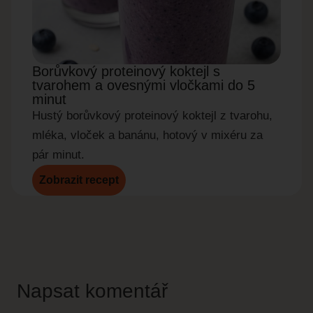
Borůvkový proteinový koktejl s
Okur
tvarohem a ovesnými vločkami do 5
do 5
minut
Rychl
Hustý borůvkový proteinový koktejl z tvarohu,
okurky
mléka, vloček a banánu, hotový v mixéru za
pár minut.
Zobrazit recept
Zobr
Napsat komentář