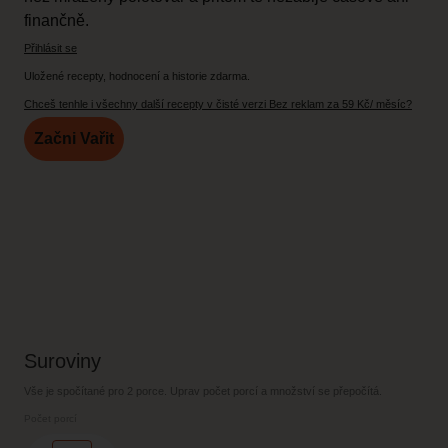
finančně.
Přihlásit se
Uložené recepty, hodnocení a historie zdarma.
Chceš tenhle i všechny další recepty v čisté verzi Bez reklam za 59 Kč/ měsíc?
Začni Vařit
Suroviny
Vše je spočítané pro
2 porce
. Uprav počet porcí a množství se přepočítá.
Počet porcí