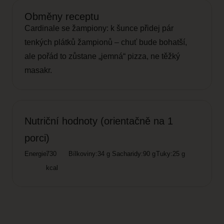
Obměny receptu
Cardinale se žampiony: k šunce přidej pár
tenkých plátků žampionů – chuť bude bohatší,
ale pořád to zůstane „jemná“ pizza, ne těžký
masakr.
Nutriční hodnoty (orientačně na 1
porci)
Energie:
730
Bílkoviny:
34 g
Sacharidy:
90 g
Tuky:
25 g
kcal