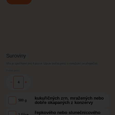
Suroviny
Vše je spočítané pro
4 porce
. Uprav počet porcí a množství se přepočítá.
Počet porcí
−
+
kukuřičných zrn, mražených nebo
500 g
dobře okapaných z konzervy
řepkového nebo slunečnicového
1 lžíce