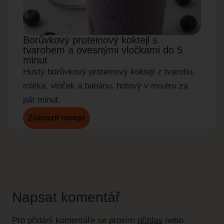
Borůvkový proteinový koktejl s
Okur
tvarohem a ovesnými vločkami do 5
do 5
minut
Rychl
Hustý borůvkový proteinový koktejl z tvarohu,
okurky
mléka, vloček a banánu, hotový v mixéru za
pár minut.
Zobrazit recept
Zobr
Napsat komentář
Pro přidání komentáře se prosím
přihlas
nebo