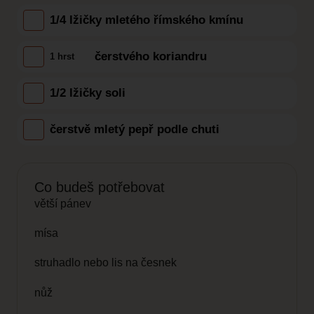
1/4 lžičky mletého římského kmínu
čerstvého koriandru
1 hrst
1/2 lžičky soli
čerstvě mletý pepř podle chuti
Co budeš potřebovat
větší pánev
mísa
struhadlo nebo lis na česnek
nůž