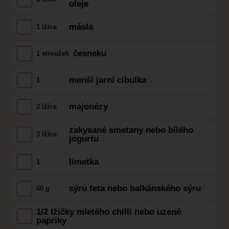
oleje
másla
1 lžíce
česneku
1 stroužek
menší jarní cibulka
1
majonézy
2 lžíce
zakysané smetany nebo bílého
3 lžíce
jogurtu
limetka
1
sýru feta nebo balkánského sýru
60 g
1/2 lžičky mletého chilli nebo uzené
papriky