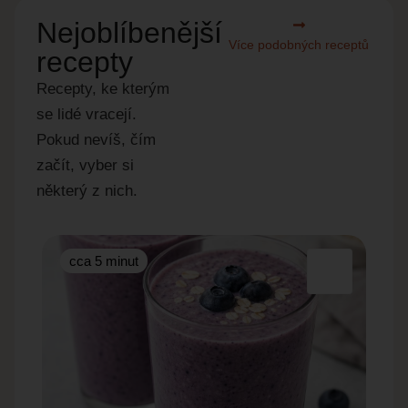
Nejoblíbenější
Více podobných receptů
recepty
Recepty, ke kterým
se lidé vracejí.
Pokud nevíš, čím
začít, vyber si
některý z nich.
cca 5 minut
cc