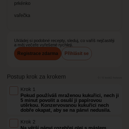
prkénko
vařečka
Ukládej si podobné recepty, sleduj, co vaříš nejčastěji
a měj večeře vyřešené rychleji.
Registrace zdarma
Přihlásit se
Postup krok za krokem
0 / 6 kroků hotovo
Krok 1
Pokud používáš mraženou kukuřici, nech ji
5 minut povolit a osuší ji papírovou
utěrkou. Konzervovanou kukuřici nech
dobře okapat, aby se na pánvi nedusila.
Krok 2
Na větší pánvi rozehřej olej s máslem.