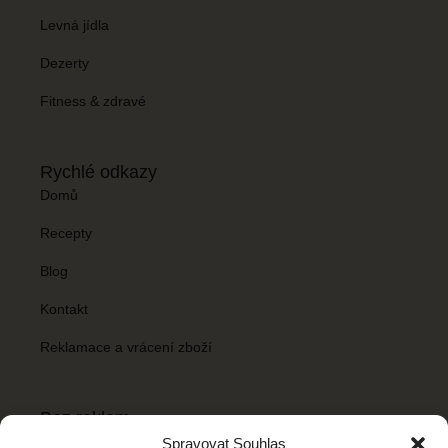
Levná jídla
Dezerty
Fitness & zdravé
Rychlé odkazy
Domů
Recepty
Blog
Kontakt
Reklamace a vrácení zboží
Bez reklam
Chceš mít Recepty snadno bez reklamních banerů? Stačí si
Spravovat Souhlas