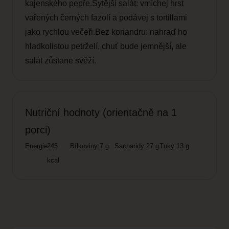
kajenského pepře.Sytější salát: vmíchej hrst
vařených černých fazolí a podávej s tortillami
jako rychlou večeři.Bez koriandru: nahraď ho
hladkolistou petrželí, chuť bude jemnější, ale
salát zůstane svěží.
Nutriční hodnoty (orientačně na 1
porci)
Energie:
245
Bílkoviny:
7 g
Sacharidy:
27 g
Tuky:
13 g
kcal