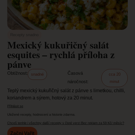
Recepty snadno
Mexický kukuřičný salát
esquites – rychlá příloha z
pánve
Obtížnost:
Časová
snadné
cca 20
náročnost:
minut
Teplý mexický kukuřičný salát z pánve s limetkou, chilli,
koriandrem a sýrem, hotový za 20 minut.
Přihlásit se
Uložené recepty, hodnocení a historie zdarma.
Chceš tenhle i všechny další recepty v čisté verzi Bez reklam za 59 Kč/ měsíc?
Začni Vařit