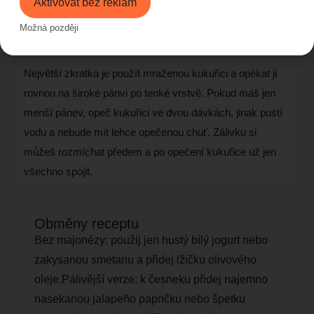
Aktivovat bez reklam
Vmíchej nadrobený sýr, zelenou část jarní
cibulky a nasekaný koriandr. Podávej teplé
Možná později
nebo vlažné, nejlépe hned po přípravě.
Největší zkratka je použít mraženou kukuřici a opékat ji
rovnou na široké pánvi po tenké vrstvě. Pokud máš jen
menší pánev, opeč kukuřici ve dvou dávkách, jinak pustí
vodu a nebude mít lehce opečenou chuť. Zálivku si
můžeš rozmíchat předem a po opečení kukuřice už jen
všechno spojit.
Obměny receptu
Bez majonézy: použij jen hustý bílý jogurt nebo
zakysanou smetanu a přidej lžičku olivového
oleje.Pálivější verze: k česneku přidej najemno
nasekanou jalapeño papričku nebo špetku