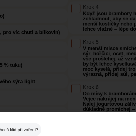
Krok 4
Když jsou brambory ho
o)
zchladnout, aby se dal
menší kostičky nebo pl
lehce vlažné – lépe d
 pro víc chuti a bílkovin)
Krok 5
V menší misce smíche
sýr, hořčici, ocet, me
vše prošlehej, až vzn
by být lehce kyselkav
–5 % tuku)
moc kyselá, přidej tr
výrazná, přidej sůl, p
ého sýra light
Krok 6
Do mísy k bramborám p
Vejce nakrájej na menš
Nalej jogurtovou záli
důkladně promíchej – 
brambory úplně neroz
Krok 7
hceš klid při vaření?
 (na zjemnění kyselosti)
Nakonec ochutnej a dol