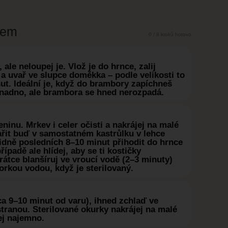
kem
0 / 8 kroků hotovo
le neloupej je. Vlož je do hrnce, zalij
a uvař ve slupce doměkka – podle velikosti to
ut. Ideální je, když do brambory zapíchneš
snadno, ale brambora se hned nerozpadá.
eninu. Mrkev i celer očisti a nakrájej na malé
ařit buď v samostatném kastrůlku v lehce
idně posledních 8–10 minut přihodit do hrnce
padě ale hlídej, aby se ti kostičky
rátce blanšíruj ve vroucí vodě (2–3 minuty)
orkou vodou, když je sterilovaný.
ca 9–10 minut od varu), ihned zchlaď ve
tranou. Sterilované okurky nakrájej na malé
ej najemno.