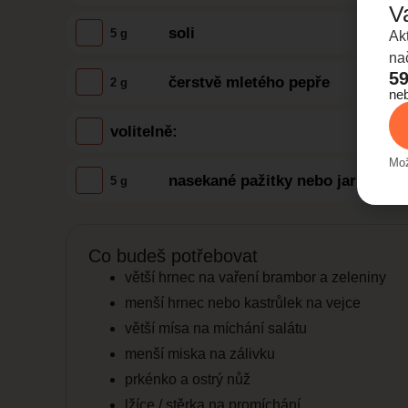
V
soli
5 g
Ak
na
59
čerstvě mletého pepře
2 g
ne
volitelně:
Mož
nasekané pažitky nebo jarní cibu
5 g
Co budeš potřebovat
větší hrnec na vaření brambor a zeleniny
menší hrnec nebo kastrůlek na vejce
větší mísa na míchání salátu
menší miska na zálivku
prkénko a ostrý nůž
lžíce / stěrka na promíchání