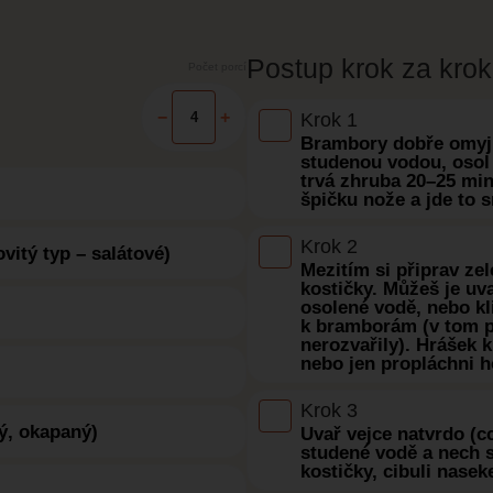
Postup krok za kro
Počet porcí
−
+
Krok 1
Brambory dobře omyj, a
studenou vodou, osol 
trvá zhruba 20–25 min
špičku nože a jde to 
Krok 2
vitý typ – salátové)
Mezitím si připrav zel
kostičky. Můžeš je uv
osolené vodě, nebo kl
k bramborám (v tom pří
nerozvařily). Hrášek k
nebo jen propláchni h
Krok 3
ý, okapaný)
Uvař vejce natvrdo (c
studené vodě a nech s
kostičky, cibuli nasek