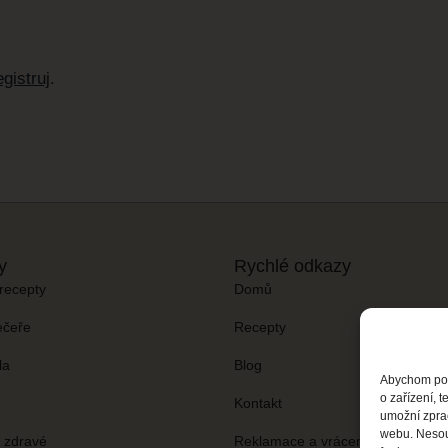
gistruj
.
y
Rychlé odkazy
recepty
Domů
ečeře
Recepty
la
Blog
Abychom posk
o zařízení, 
Kontakt
umožní zprac
webu. Nesouh
& zdravé
Reklamace a vrácení zboží