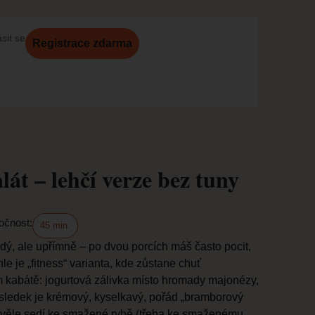
ásit se
Registrace zdarma
át – lehčí verze bez tuny
očnost:
45 min.
dý, ale upřímně – po dvou porcích máš často pocit,
e je „fitness“ varianta, kde zůstane chuť
 kabátě: jogurtová zálivka místo hromady majonézy,
sledek je krémový, kyselkavý, pořád „bramborový
Skvěle sedí ke smažené rybě (třeba ke
smaženému