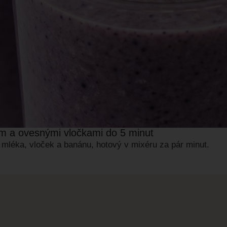
em a ovesnými vločkami do 5 minut
 mléka, vloček a banánu, hotový v mixéru za pár minut.