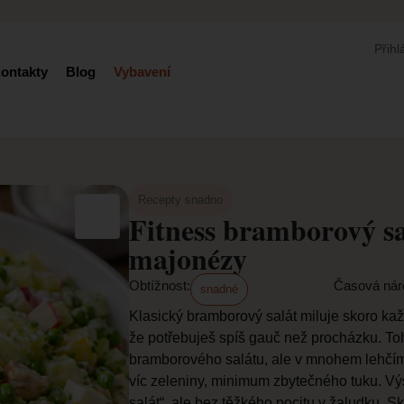
Přihl
ontakty
Blog
Vybavení
Recepty snadno
Fitness bramborový sal
majonézy
Obtížnost:
Časová nár
snadné
Klasický bramborový salát miluje skoro kaž
že potřebuješ spíš gauč než procházku. Tohl
bramborového salátu, ale v mnohem lehčím
víc zeleniny, minimum zbytečného tuku. Vý
salát“, ale bez těžkého pocitu v žaludku. 