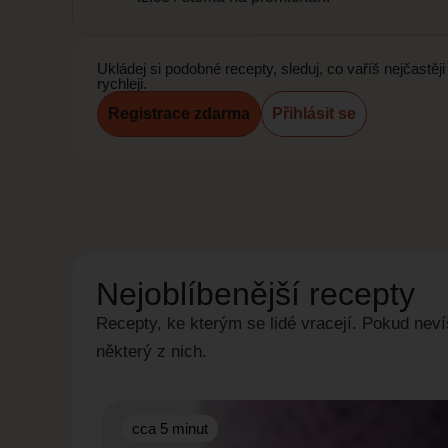
Ukládej si podobné recepty, sleduj, co vaříš nejčastě
rychleji.
Registrace zdarma
Přihlásit se
Nejoblíbenější recepty
Recepty, ke kterým se lidé vracejí. Pokud nevíš
některý z nich.
cca 5 minut