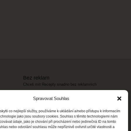
Bez reklam
Chceš mít Recepty snadno bez reklamních
banerů? Stačí si koupit balíček
Bez reklam
za
Spravovat Souhlas
59 Kč/ měsíc
.
ytli co nejlepší služby, používáme k ukládání a/nebo přístupu k informacím
Vybrat balíček
technologie jako jsou soubory cookies. Souhlas s těmito technologiemi nám
ovávat údaje, jako je chování při procházení nebo jedinečná ID na tomto
las nebo odvolání souhlasu může nepříznivě ovlivnit určité vlastnosti a