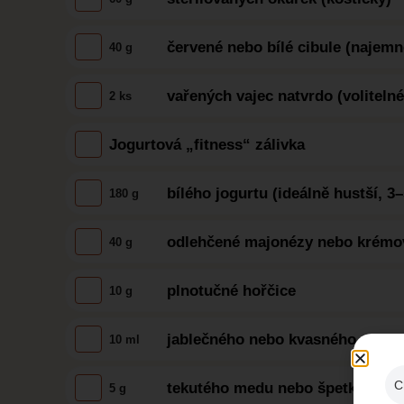
červené nebo bílé cibule (najemn
40 g
vařených vajec natvrdo (volitelné,
2 ks
Jogurtová „fitness“ zálivka
bílého jogurtu (ideálně hustší, 3
180 g
odlehčené majonézy nebo krémov
40 g
plnotučné hořčice
10 g
jablečného nebo kvasného octa
10 ml
C
tekutého medu nebo špetky cukru
5 g