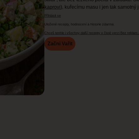
kaprovi
), kuřecímu masu i jen tak samotný 
Přihlásit se
Uložené recepty, hodnocení a historie zdarma.
Chceš tenhle i všechny další recepty v čisté verzi Bez reklam
Začni Vařit