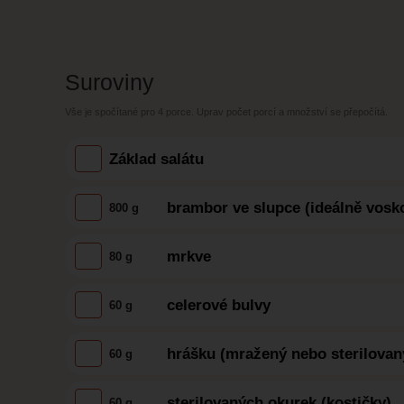
Suroviny
Vše je spočítané pro
4 porce
. Uprav počet porcí a množství se přepočítá.
Základ salátu
brambor ve slupce (ideálně vosko
800 g
mrkve
80 g
celerové bulvy
60 g
hrášku (mražený nebo sterilovan
60 g
sterilovaných okurek (kostičky)
60 g