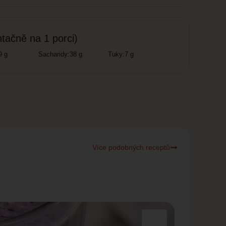
ntačně na 1 porci)
9 g
Sacharidy:
38 g
Tuky:
7 g
Více podobných receptů
cca 5 minu