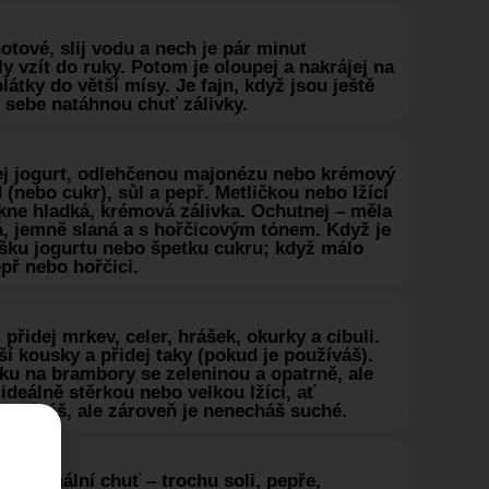
tové, slij vodu a nech je pár minut
y vzít do ruky. Potom je oloupej a nakrájej na
átky do větší mísy. Je fajn, když jsou ještě
o sebe natáhnou chuť zálivky.
j jogurt, odlehčenou majonézu nebo krémový
d (nebo cukr), sůl a pepř. Metličkou nebo lžící
ikne hladká, krémová zálivka. Ochutnej – měla
á, jemně slaná a s hořčicovým tónem. Když je
ošku jogurtu nebo špetku cukru; když málo
epř nebo hořčici.
řidej mrkev, celer, hrášek, okurky a cibuli.
í kousky a přidej taky (pokud je používáš).
vku na brambory se zeleninou a opatrně, ale
ideálně stěrkou nebo velkou lžící, ať
mačkáš, ale zároveň je nenecháš suché.
aď finální chuť – trochu soli, pepře,