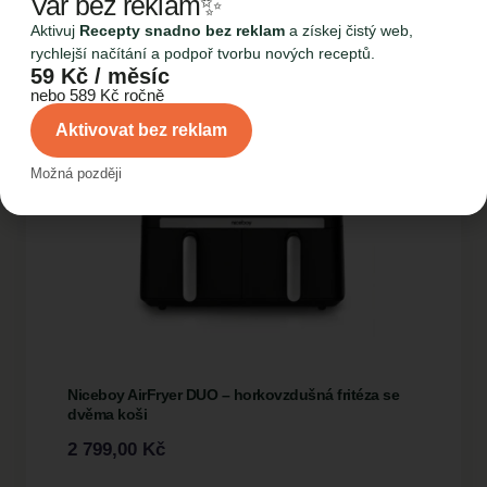
Vař bez reklam✨
Aktivuj
Recepty snadno bez reklam
a získej čistý web,
rychlejší načítání a podpoř tvorbu nových receptů.
59 Kč / měsíc
nebo 589 Kč ročně
Aktivovat bez reklam
Možná později
Niceboy AirFryer DUO – horkovzdušná fritéza se
dvěma koši
2 799,00
Kč