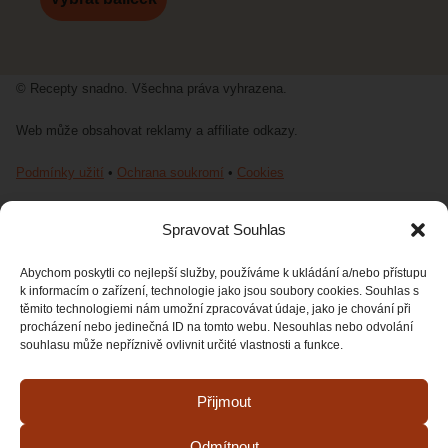
© Recepty snadno. Všechna práva vyhrazena.
Web může obsahovat reklamy a affiliate odkazy.
Podmínky užití
•
Ochrana soukromí
•
Cookies
Spravovat Souhlas
Webové stránky od AVATOMIS s.r.o
Abychom poskytli co nejlepší služby, používáme k ukládání a/nebo přístupu
k informacím o zařízení, technologie jako jsou soubory cookies. Souhlas s
těmito technologiemi nám umožní zpracovávat údaje, jako je chování při
procházení nebo jedinečná ID na tomto webu. Nesouhlas nebo odvolání
souhlasu může nepříznivě ovlivnit určité vlastnosti a funkce.
Přijmout
Odmítnout