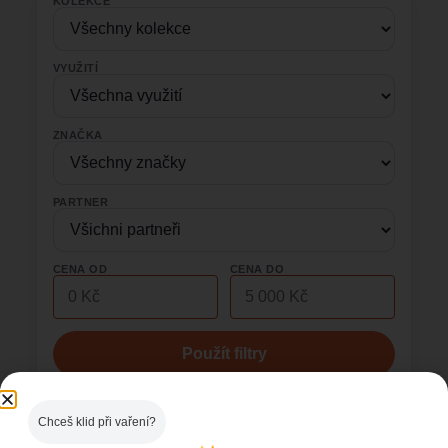
KOLEKCE
VYUŽITÍ
ZNAČKA
PARTNER
CENA OD
CENA DO
Použít filtry
Ceny a dostupnost ověřujete vždy v partnerském obchodě. Affiliate
Chceš klid při vaření?
odkazy nemění vaši cenu.