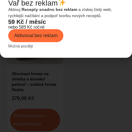
Vař bez reklam
Aktivuj
Recepty snadno bez reklam
a získej čistý web,
rychlejší načítání a podpoř tvorbu nových receptů.
59 Kč / měsíc
nebo 589 Kč ročně
Aktivovat bez reklam
Možná později
Otevírací forma na
chleba a domácí
pečení – oválná forma
Dedra
279,00
Kč
Zkontrolovat cenu u
Hospodynkam.cz